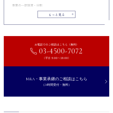
事業の一部譲渡・分割
後継者募集を成功させるためのポイント
もっと見る
後継者候補とマッチする人材像を明確にする
企業の魅力を正しく伝える情報開示を行う
スムーズな引継ぎを可能にする体制を整える
後継者のいない会社が活用できる支援制度や補助金
お電話でのご相談はこちら（無料）
03-4500-7072
事業承継・引継ぎ補助金（中小企業庁）
事業承継・M＆A補助金（中小企業庁）
（平日 9:00〜18:00）
個人版事業承継税制（国税庁）
事業承継マッチング支援（日本政策金融公庫）
M&A・事業承継のご相談はこちら
【承継者向け】後継者がいない会社を買うには？
（24時間受付・無料）
買収対象企業の選定方法を理解する
デューデリジェンスでリスクを把握する
M&A仲介会社や支援機関を活用する
【承継者向け】後継者がいない会社を買うメリット