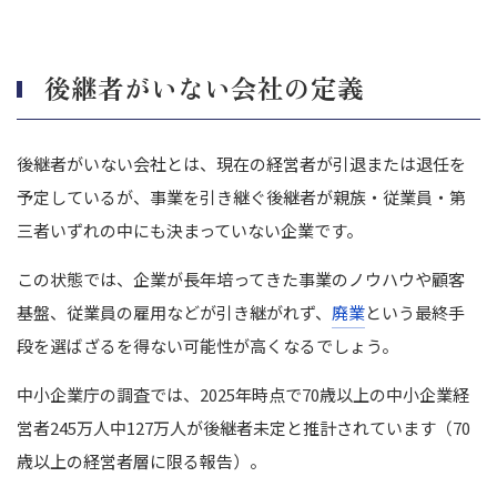
既存の事業基盤や顧客を引き継げる
短期間で事業をスタートできる
後継者がいない会社の定義
新規参入よりもコストやリスクを抑えられる
【承継者向け】後継者がいない会社を買うデメリット
簿外債務や労務問題などのリスクを引き継ぐ可能性がある
後継者がいない会社とは、現在の経営者が引退または退任を
企業文化や従業員の適応に時間がかかる
予定しているが、事業を引き継ぐ後継者が親族・従業員・第
引継ぎが不十分だと事業継続に支障をきたすことがある
三者いずれの中にも決まっていない企業です。
【承継者向け】後継者がいない会社を買う際のポイント
この状態では、企業が長年培ってきた事業のノウハウや顧客
買収目的を明確にし、戦略と合致させる
基盤、従業員の雇用などが引き継がれず、
廃業
という最終手
綿密なデューデリジェンスによりリスクを事前に把握する
段を選ばざるを得ない可能性が高くなるでしょう。
譲渡後の統合プロセス（PMI）を計画的に進める
【承継者向け】後継者がいない会社を探す方法
中小企業庁の調査では、2025年時点で70歳以上の中小企業経
事業承継・引継ぎ支援センター
営者245万人中127万人が後継者未定と推計されています（70
M&A仲介会社
歳以上の経営者層に限る報告）。
金融機関