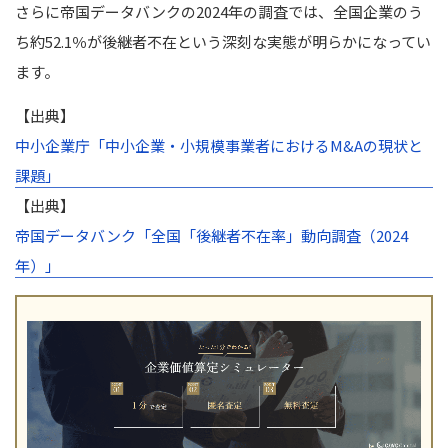
M&Aマッチングサイト
さらに帝国データバンクの2024年の調査では、全国企業のう
まとめ
ち約52.1％が後継者不在という深刻な実態が明らかになってい
ます。
【出典】
中小企業庁「中小企業・小規模事業者におけるM&Aの現状と
課題」
【出典】
帝国データバンク「全国「後継者不在率」動向調査（2024
年）」