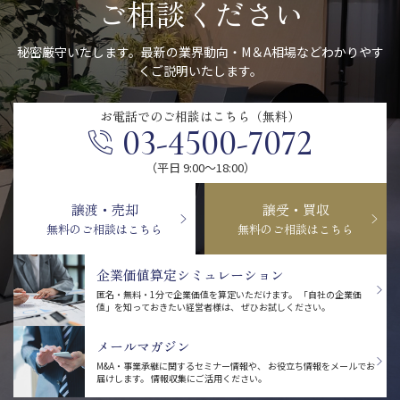
ご相談ください
秘密厳守いたします。最新の業界動向・M＆A相場などわかりやす
くご説明いたします。
お電話での
ご相談はこちら（無料）
03-4500-7072
（平日 9:00〜18:00）
譲渡・売却
譲受・買収
無料のご相談はこちら
無料のご相談はこちら
企業価値算定シミュレーション
匿名・無料・1分で企業価値を算定いただけます。
「自社の企業価
値」を知っておきたい経営者様は、
ぜひお試しください。
メールマガジン
M&A・事業承継に関するセミナー情報や、
お役立ち情報をメールでお
届けします。
情報収集にご活用ください。