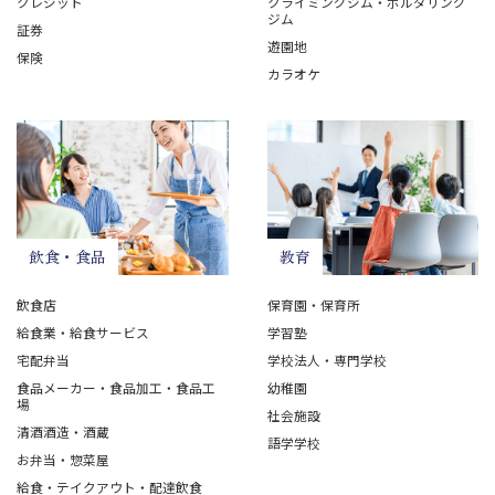
クレジット
クライミングジム・ボルダリング
ジム
証券
遊園地
保険
カラオケ
飲食・食品
教育
飲食店
保育園・保育所
給食業・給食サービス
学習塾
宅配弁当
学校法人・専門学校
食品メーカー・食品加工・食品工
幼稚園
場
社会施設
清酒酒造・酒蔵
語学学校
お弁当・惣菜屋
給食・テイクアウト・配達飲食