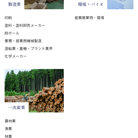
環境・バイオ
製造業
産業廃棄物・環境
印刷
塗料・塗料卸売メーカー
段ボール
業務・産業用機械製造
造船業・重機・プラント業界
化学メーカー
一次産業
農林業
漁業
林業