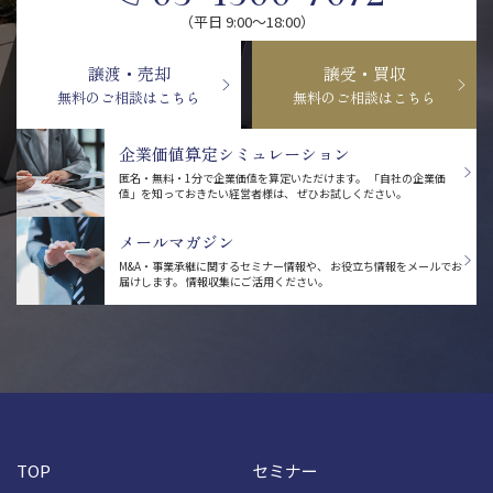
（平日 9:00〜18:00）
譲渡・売却
譲受・買収
無料のご相談はこちら
無料のご相談はこちら
企業価値算定シミュレーション
匿名・無料・1分で企業価値を算定いただけます。
「自社の企業価
値」を知っておきたい経営者様は、
ぜひお試しください。
メールマガジン
M&A・事業承継に関するセミナー情報や、
お役立ち情報をメールでお
届けします。
情報収集にご活用ください。
TOP
セミナー