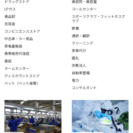
ドラッグストア
美容院・美容室
LPガス
コールセンター
食品卸
スポーツクラブ・フィットネスク
ラブ
百貨店
葬儀
コンビニエンスストア
通訳・翻訳
中古車・カー用品
クリーニング
家電量販店
家事代行
携帯販売代理店
婚礼
書店
宗教法人
ホームセンター
自動車整備
ディスカウントストア
電力
ペット（ペット産業）
コンサルタント