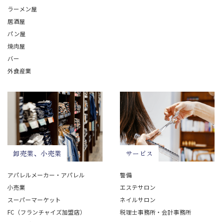
ラーメン屋
居酒屋
パン屋
焼肉屋
バー
外食産業
卸売業、小売業
サービス
アパレルメーカー・アパレル
警備
小売業
エステサロン
スーパーマーケット
ネイルサロン
FC（フランチャイズ加盟店）
税理士事務所・会計事務所