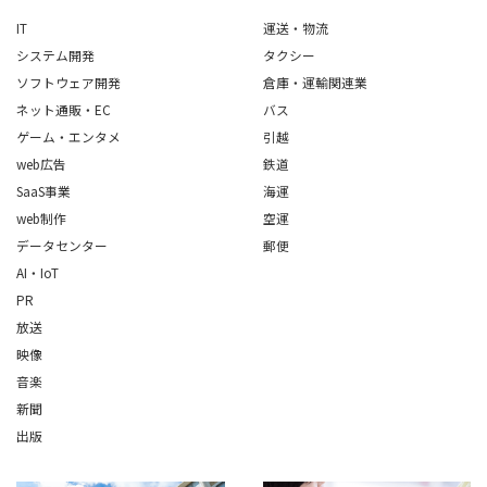
IT
運送・物流
システム開発
タクシー
ソフトウェア開発
倉庫・運輸関連業
ネット通販・EC
バス
ゲーム・エンタメ
引越
web広告
鉄道
SaaS事業
海運
web制作
空運
データセンター
郵便
AI・IoT
PR
放送
映像
音楽
新聞
出版