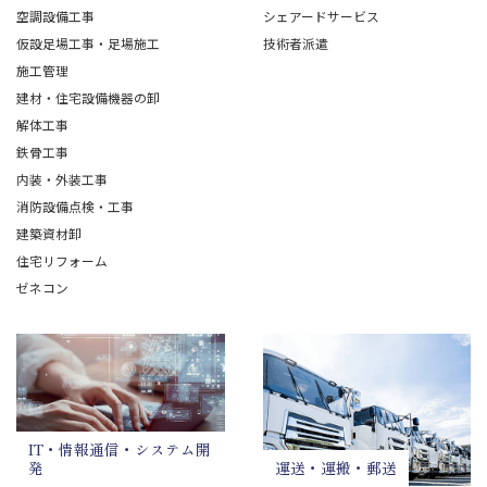
空調設備工事
シェアードサービス
仮設足場工事・足場施工
技術者派遣
施工管理
建材・住宅設備機器の卸
解体工事
鉄骨工事
内装・外装工事
消防設備点検・工事
建築資材卸
住宅リフォーム
ゼネコン
IT・情報通信・システム開
発
運送・運搬・郵送