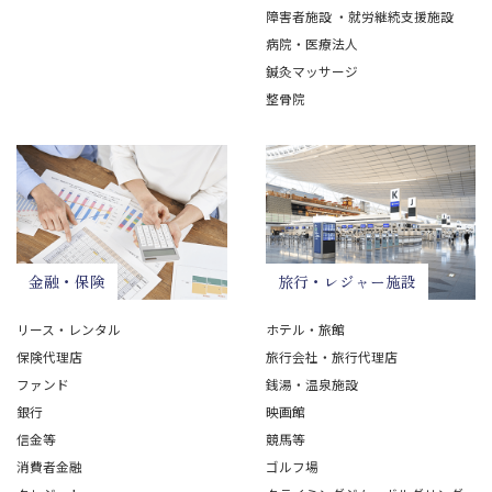
障害者施設 ・就労継続支援施設
病院・医療法人
鍼灸マッサージ
整骨院
金融・保険
旅行・レジャー施設
リース・レンタル
ホテル・旅館
保険代理店
旅行会社・旅行代理店
ファンド
銭湯・温泉施設
銀行
映画館
信金等
競馬等
消費者金融
ゴルフ場