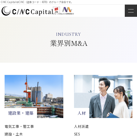
CINC CapitalはCINC（証券コード：4378）のグループ会社です。
INDUSTRY
業界別M&A
建設業・建築
人材
電気工事・管工事
人材派遣
建設・土木
SES