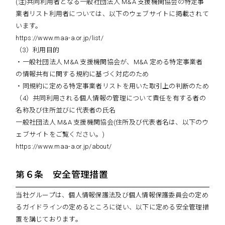
(注)共同利用者となる一般社団法人 M&A 支援機関協会の特定事
業者リスト利用者については、以下のウェブサイトに掲載されて
います。
https://www.maa-a.or.jp/list/
（3）利用目的
・一般社団法人 M&A 支援機関協会が、M&A 定める特定事業者
の情報共有に関する規約に基づく対応のため
・同規約に定める特定事業者リストを用いた取引上の判断のため
（4）共同利用される個人情報の管理について責任を有する者の
名称及び住所並びに代表者の氏名
一般社団法人 M&A 支援機関協会(住所及び代表者名は、以下のウ
ェブサイトをご覧ください。)
https://www.maa-a.or.jp/about/
第６条 安全管理措置
当社グループは、個人情報保護法及び個人情報保護委員会の定め
るガイドラインの定めるところに従い、以下に定める安全管理措
置を講じております。