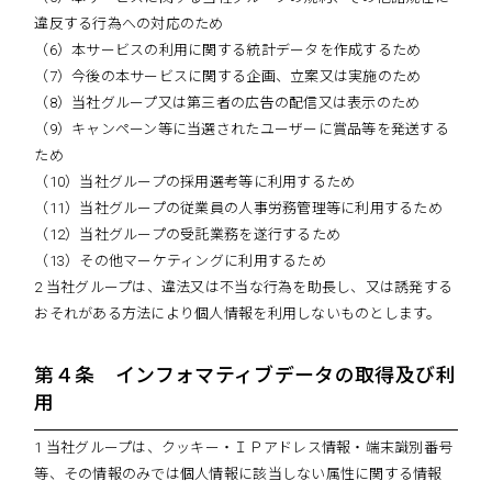
違反する行為への対応のため
（6）本サービスの利用に関する統計データを作成するため
（7）今後の本サービスに関する企画、立案又は実施のため
（8）当社グループ又は第三者の広告の配信又は表示のため
（9）キャンペーン等に当選されたユーザーに賞品等を発送する
ため
（10）当社グループの採用選考等に利用するため
（11）当社グループの従業員の人事労務管理等に利用するため
（12）当社グループの受託業務を遂行するため
（13）その他マーケティングに利用するため
2 当社グループは、違法又は不当な行為を助長し、又は誘発する
おそれがある方法により個人情報を利用しないものとします。
第４条 インフォマティブデータの取得及び利
用
1 当社グループは、クッキー・ＩＰアドレス情報・端末識別番号
等、その情報のみでは個人情報に該当しない属性に関する情報