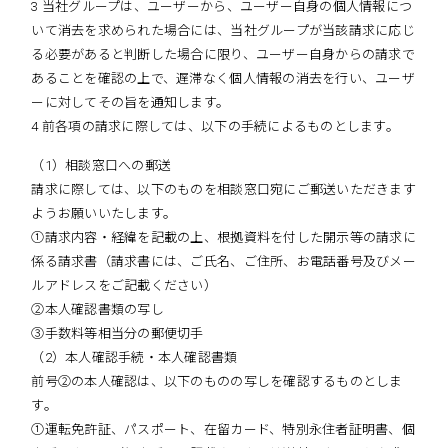
3 当社グループは、ユーザーから、ユーザー自身の個人情報につ
いて消去を求められた場合には、当社グループが当該請求に応じ
る必要があると判断した場合に限り、ユーザー自身からの請求で
あることを確認の上で、遅滞なく個人情報の消去を行い、ユーザ
ーに対してその旨を通知します。
4 前各項の請求に際しては、以下の手続によるものとします。
（1）相談窓口への郵送
請求に際しては、以下のものを相談窓口宛にご郵送いただきます
ようお願いいたします。
①請求内容・経緯を記載の上、根拠資料を付した開示等の請求に
係る請求書（請求書には、ご氏名、ご住所、お電話番号及びメー
ルアドレスをご記載ください）
②本人確認書類の写し
③手数料等相当分の郵便切手
（2）本人確認手続・本人確認書類
前号②の本人確認は、以下のものの写しを確認するものとしま
す。
①運転免許証、パスポート、在留カード、特別永住者証明書、個