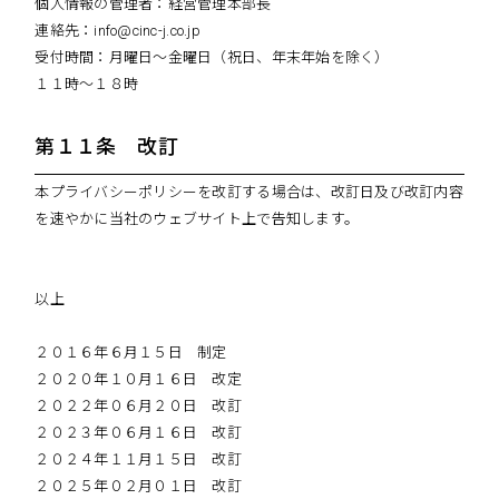
個人情報の管理者：経営管理本部長
連絡先：info@cinc-j.co.jp
受付時間：月曜日～金曜日（祝日、年末年始を除く）
１１時～１８時
第１１条 改訂
本プライバシーポリシーを改訂する場合は、改訂日及び改訂内容
を速やかに当社のウェブサイト上で告知します。
以上
２０１６年６月１５日 制定
２０２０年１０月１６日 改定
２０２２年０６月２０日 改訂
２０２３年０６月１６日 改訂
２０２４年１１月１５日 改訂
２０２５年０２月０１日 改訂