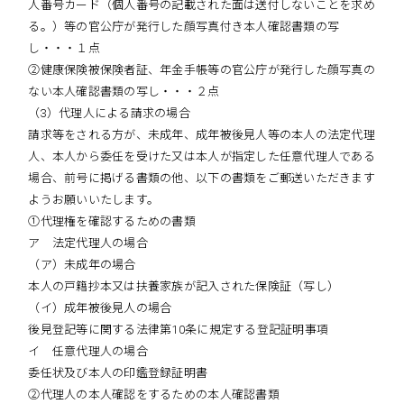
人番号カード（個人番号の記載された面は送付しないことを求め
る。）等の官公庁が発行した顔写真付き本人確認書類の写
し・・・１点
②健康保険被保険者証、年金手帳等の官公庁が発行した顔写真の
ない本人確認書類の写し・・・２点
（3）代理人による請求の場合
請求等をされる方が、未成年、成年被後見人等の本人の法定代理
人、本人から委任を受けた又は本人が指定した任意代理人である
場合、前号に掲げる書類の他、以下の書類をご郵送いただきます
ようお願いいたします。
①代理権を確認するための書類
ア 法定代理人の場合
（ア）未成年の場合
本人の戸籍抄本又は扶養家族が記入された保険証（写し）
（イ）成年被後見人の場合
後見登記等に関する法律第10条に規定する登記証明事項
イ 任意代理人の場合
委任状及び本人の印鑑登録証明書
②代理人の本人確認をするための本人確認書類