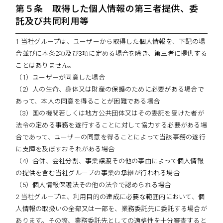
第５条 取得した個人情報の第三者提供、委
託及び共同利用等
1 当社グループは、ユーザーから取得した個人情報を、下記の場
合並びに本条2項及び3項に定める場合を除き、第三者に提供する
ことはありません。
（1）ユーザーが同意した場合
（2）人の生命、身体又は財産の保護のために必要がある場合で
あって、本人の同意を得ることが困難である場合
（3）国の機関若しくは地方公共団体又はその委託を受けた者が
法令の定める事務を遂行することに対して協力する必要がある場
合であって、ユーザーの同意を得ることによって当該事務の遂行
に支障を及ぼすおそれがある場合
（4）合併、会社分割、事業譲渡その他の事由によって個人情報
の提供を含む当社グループの事業の承継が行われる場合
（5）個人情報保護法その他の法令で認められる場合
2 当社グループは、利用目的の達成に必要な範囲内において、個
人情報の取扱いの全部又は一部を、業務委託先に委託する場合が
あります。その際、業務委託先としての適格性を十分審査すると