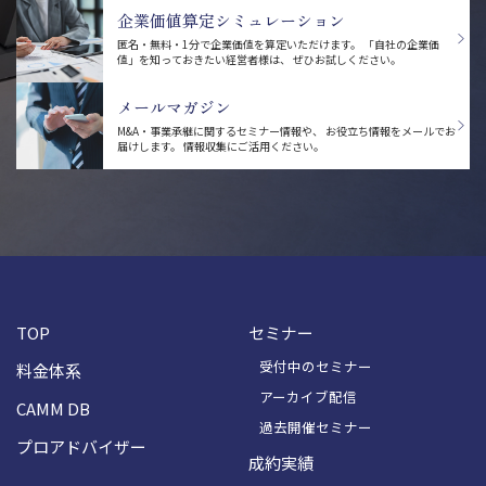
企業価値算定シミュレーション
匿名・無料・1分で企業価値を算定いただけます。
「自社の企業価
値」を知っておきたい経営者様は、
ぜひお試しください。
メールマガジン
M&A・事業承継に関するセミナー情報や、
お役立ち情報をメールでお
届けします。
情報収集にご活用ください。
TOP
セミナー
受付中のセミナー
料金体系
アーカイブ配信
CAMM DB
過去開催セミナー
プロアドバイザー
成約実績