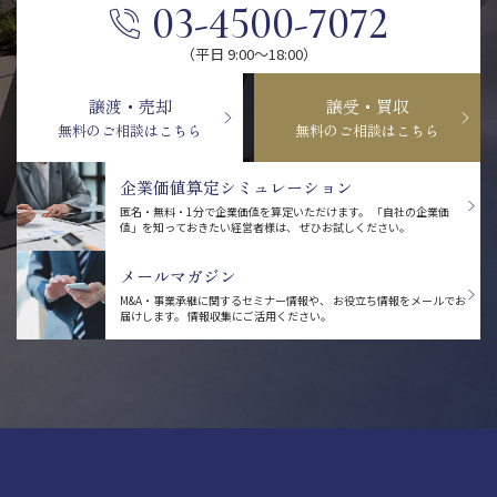
03-4500-7072
（平日 9:00〜18:00）
譲渡・売却
譲受・買収
無料のご相談はこちら
無料のご相談はこちら
企業価値算定シミュレーション
匿名・無料・1分で企業価値を算定いただけます。
「自社の企業価
値」を知っておきたい経営者様は、
ぜひお試しください。
メールマガジン
M&A・事業承継に関するセミナー情報や、
お役立ち情報をメールでお
届けします。
情報収集にご活用ください。