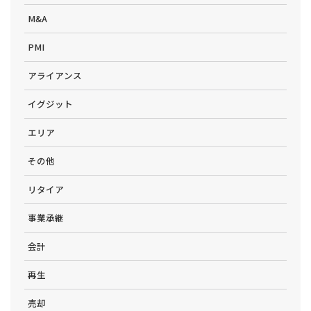
M&A
PMI
アライアンス
イグジット
エリア
その他
リタイア
事業承継
会計
再生
売却