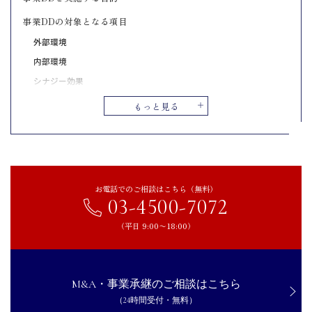
事業DDの対象となる項目
外部環境
内部環境
シナジー効果
事業計画
もっと見る
事業DDを実施する流れ・進め方
調査チームの構成
秘密保持契約の締結
調査方針の決定
お電話でのご相談はこちら（無料）
03-4500-7072
市場分析と評価
資料の準備と分析
（平日 9:00〜18:00）
ヒアリング
最終報告書の作成
事業DDの分析手法
M&A・事業承継のご相談はこちら
（24時間受付・無料）
ビジネスモデル分析