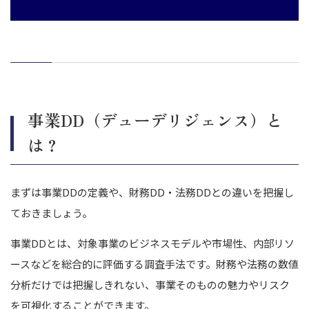
SWOT分析
マーケット分析
競合他社分析
収益性分析
事業ポートフォリオ
事業DDを専門家に依頼する際の費用相場
事業DD（デューデリジェンス）と
事業DDを成功させるためのポイント
は？
事前準備を徹底し情報開示の精度を高める
財務・法務・税務の観点から専門家と連携する
まずは事業DDの定義や、財務DD・法務DDとの違いを把握し
リスクとシナジーを見極めて意思決定に活かす
ておきましょう。
まとめ｜事業DDを活用して、M&Aを成功に導くには専門家へ依
頼しよう
事業DDとは、対象事業のビジネスモデルや市場性、内部リソ
ースなどを総合的に評価する調査手法です。財務や法務の数値
分析だけでは把握しきれない、事業そのものの魅力やリスク
を可視化することができます。