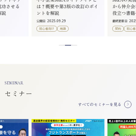
成功させる
は？概要や第3版の改訂のポイ
から仲介会
解説
ントを解説
役立つ書籍
2025.09.29
202
公開日
最終更新日
初心者向け
用語
契約
初心者
SEMINAR
セミナー
すべてのセミナーを見る