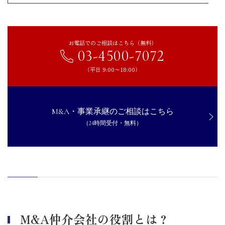
複数の仲介会社を比較する
手数料を事前に確認する
M&A仲介会社を選ぶ際のポイント
お電話でのご相談はこちら（無料）
03-4500-7072
過去の支援実績で選ぶ
サポート体制の充実さで選ぶ
（平日 9:00〜18:00）
会社が持つネットワークの充実さで選ぶ
自社の業界や業種の理解度で選ぶ
M&A仲介協会や中小企業庁のM&A支援機関への登録有無で選ぶ
M&A・事業承継のご相談はこちら
（24時間受付・無料）
まとめ｜手数料の安さ以外も考慮して良いM&A仲介会社を選ぼう
M&A仲介会社の役割とは？