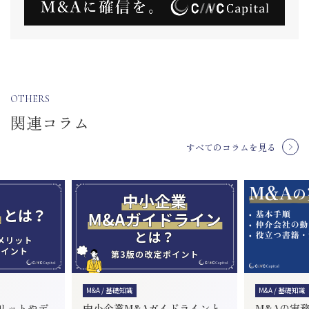
OTHERS
関連コラム
すべてのコラムを見る
M&A / 基礎知識
M&A / 基礎知識
リットやデ
中小企業M&Aガイドラインと
M&Aの実