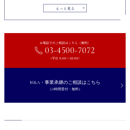
合併
もっと見る
適格組織再編とは？
組織再編を実施する際の注意点
再編後の会社風土が変化に備える
費用が増大する可能性がある
お電話でのご相談はこちら（無料）
03-4500-7072
PMIを意識した経営統合を実施する
【2024～2025年最新】組織再編の事例4選
（平日 9:00〜18:00）
アダストリアがTODAY’S SPECIALとADOORLINKを吸収合併
東京個別指導学院がベネッセコーポレーションの進研ゼミ個別指導
教室事業を会社分割
M&A・事業承継のご相談はこちら
高島が完全子会社間で3社と株式交換
（24時間受付・無料）
まとめ｜M&A手法のメリットを理解し、計画的な組織再編が成功
の鍵