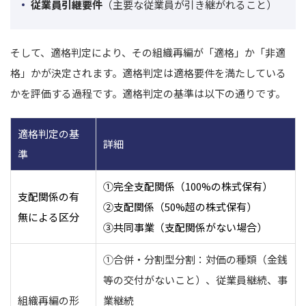
従業員引継要件
（主要な従業員が引き継がれること）
そして、適格判定により、その組織再編が「適格」か「非適
格」かが決定されます。適格判定は適格要件を満たしている
かを評価する過程です。
適格判定の基準は以下の通りです。
適格判定の基
詳細
準
①完全支配関係
（100%の株式保有）
支配関係の有
②支配関係
（50%超の株式保有）
無による区分
③共同事業
（支配関係がない場合）
①合併・分割型分割：
対価の種類（金銭
等の交付がないこと）、従業員継続、事
組織再編の形
業継続