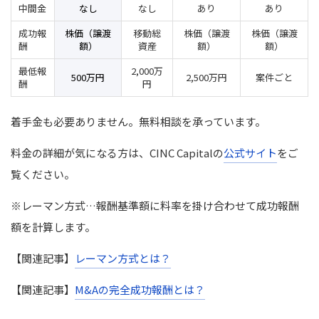
中間金
なし
なし
あり
あり
成功報
株価（譲渡
移動総
株価（譲渡
株価（譲渡
酬
額）
資産
額）
額）
最低報
2,000万
500万円
2,500万円
案件ごと
酬
円
着手金も必要ありません。無料相談を承っています。
料金の詳細が気になる方は、
CINC Capital
の
公式サイト
をご
覧ください。
※レーマン方式…報酬基準額に料率を掛け合わせて成功報酬
額を計算します。
【関連記事】
レーマン方式とは？
【関連記事】
M&Aの完全成功報酬とは？