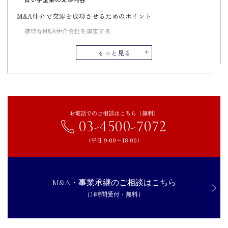
M&A仲介で交渉を成功させるためのポイント
適切なM&A仲介会社を選定する
デューデリジェンスを徹底する
もっと見る
トップ面談は誠実かつ好印象で臨む
M&A仲介会社を活用するメリット
適正な価格で売却できる
専門的なアドバイスを得ることができる
お電話でのご相談はこちら（無料）
買い手企業候補を見つけることができる
03-4500-7072
難しい交渉の際にも間に入ってもらうことができる
（平日 9:00〜18:00）
M&A仲介会社を活用する際の注意点
成功報酬を確認する
直接交渉の禁止の範囲を確認する
M&A・事業承継のご相談はこちら
テール条項におけるテール期間を確認する
（24時間受付・無料）
まとめ｜適切なM&A仲介会社の選択で交渉の成功率は大きく変わ
る