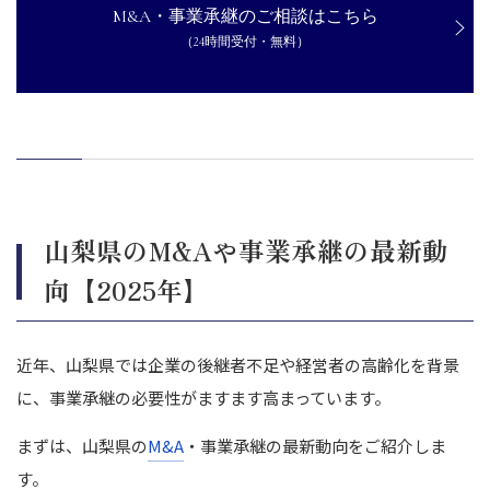
M&Aや事業承継を進めるときの注意点
M&A・事業承継のご相談はこちら
早めに後継者を探し、準備を進める
（24時間受付・無料）
M&Aの目的を明確にする
デューデリジェンスを丁寧に行う
適切な専門家に相談する
M&Aや事業承継を検討する際に知っておきたい基礎知識
M&Aと事業譲渡の違いはなんですか？
M&Aのメリットとデメリットはなんですか？
山梨県のM&Aや事業承継の最新動
M&Aの相場はどのくらいですか？
向【2025年】
M&Aでおすすめの相談先はどこですか？
まとめ｜山梨県でのM&A・事業承継は早めの準備と適切な相談先
選びが鍵
近年、山梨県では企業の後継者不足や経営者の高齢化を背景
に、事業承継の必要性がますます高まっています。
まずは、山梨県の
M&A
・事業承継の最新動向をご紹介しま
す。