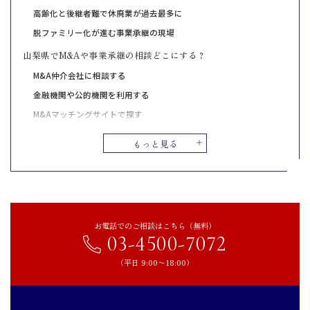
高齢化と後継者難で休廃業が過去最多に
脱ファミリー化が進む事業承継の現場
山梨県でM&Aや事業承継の相談どこにする？
M&A仲介会社に相談する
金融機関や公的機関を利用する
M&Aマッチングサイトで探す
山梨県で信頼できるM&A・事業承継の相談先一覧
もっと見る
山梨県事業承継・引継ぎ支援センター
山梨県よろず支援拠点
CINC Capital
山梨県のM&Aや事業承継の事例
お電話でのご相談はこちら（無料）
03-4500-7072
センコーグループホールディングス株式会社による株式会社アルフ
ァケアのM&A
（平日 9:00〜18:00）
クオールホールディングス株式会社による有限会社ダイナのM&A
株式会社リエイによる株式会社まもかーるのM&A