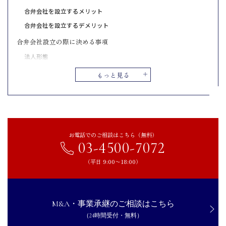
合弁会社を設立するメリット
合弁会社を設立するデメリット
合弁会社設立の際に決める事項
法人形態
出資比率
もっと見る
撤退条件
合弁会社設立の流れ
パートナー企業の選定
基本合意の締結
お電話でのご相談はこちら（無料）
03-4500-7072
各種締結条件の確認
合弁会社設立契約の締結
（平日 9:00〜18:00）
まとめ｜合弁会社の設立で事業の可能性を広げよう
M&A・事業承継のご相談はこちら
（24時間受付・無料）