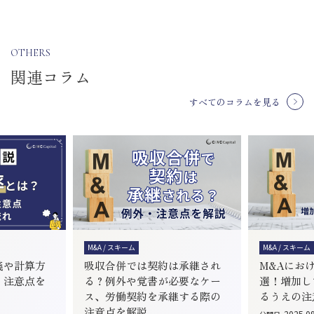
OTHERS
関連コラム
すべてのコラムを見る
M&A / スキーム
M&A / スキーム
義や計算方
吸収合併では契約は承継され
M&Aにお
、注意点を
る？例外や覚書が必要なケー
選！増加し
ス、労働契約を承継する際の
るうえの注
注意点を解説
2025.0