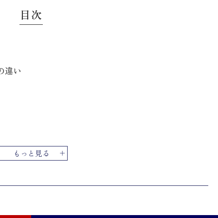
目次
の違い
もっと見る
ッシュアップする
べき項目
ポイント