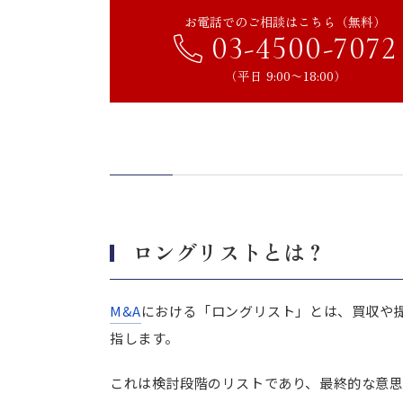
買い手が意識すべきポイント
お電話でのご相談はこちら（無料）
03-4500-7072
売り手が意識すべきポイント
（平日 9:00〜18:00）
M&Aのロングリストを取り扱
まとめ｜希望や条件を含めたロ
ロングリストとは？
M&A
における「ロングリスト」とは、買収や
指します。
これは検討段階のリストであり、最終的な意