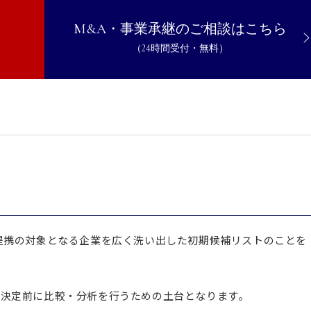
M&A・事業承継のご相談はこちら
（24時間受付・無料）
うときの注意点
ングリストの作成がM＆A成功の近道
提携の対象となる企業を広く洗い出した初期候補リストのことを
思決定前に比較・分析を行うための土台となります。