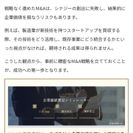
対象企業の選定基準を明確にする
戦略なく進めたM&Aは、シナジーの創出に失敗し、結果的に
デューデリジェンスでリスクを把握する
企業価値を損なうリスクもあります。
統合後の課題を事前に洗い出す
例えば、製造業が新技術を持つスタートアップを買収する
M&A戦略を成功させるためのポイント
際、その技術をどう活用し、既存事業にどう統合するかとい
シナジーを具体的な数値で可視化する
った視点がなければ、期待される成果は得られません。
PMIの体制とロードマップを構築する
企業文化の統合を計画的に進める
こうした観点から、事前に緻密なM&A戦略を立てておくこと
社内外のステークホルダーに説明責任を果たす
が、成功への第一歩となります。
まとめ｜自社に合ったM&A戦略の立案でM&Aを成功に導きまし
ょう