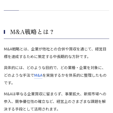
事業補完を狙う
多角化を実現する
M&A戦略策定のフレームワーク
SWOT分析
M&A戦略とは？
PPM分析
アンゾフの成長マトリックス
M&A戦略とは、企業が他社との合併や買収を通じて、経営目
バリューチェーン分析
標を達成するために策定する中長期的な方針です。
マイケル・ポーターの競争優位の戦略
M&A戦略の策定に役立つ書籍・本
具体的には、どのような目的で、どの業種・企業を対象に、
改訂5版 M&A実務のすべて
どのような手法で
M&A
を実施するかを体系的に整理したもの
M&Aシナジーを実現するPMI
です。
バリュエーションの教科書
M&Aは単なる企業買収に留まらず、事業拡大、新規市場への
【買い手側】M&A戦略を策定するときの注意点
参入、競争優位性の確立など、経営上のさまざまな課題を解
経営戦略との整合性を検討する
決する手段として活用されます。
M&Aの目的を具体的に定義する