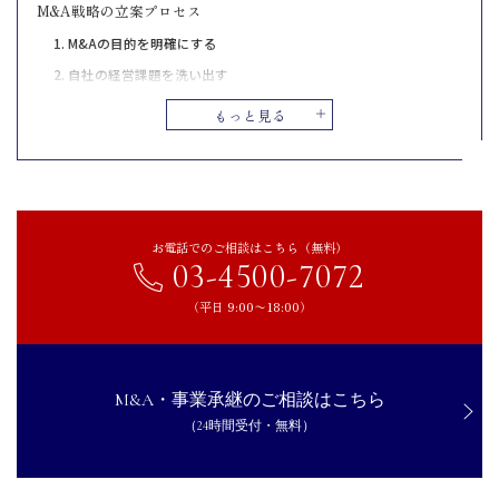
M&A戦略の立案プロセス
1. M&Aの目的を明確にする
2. 自社の経営課題を洗い出す
3. 対象市場と業界の動向を調査する
もっと見る
4. シナジーの方向性を定める
5. 戦略全体の実行計画を策定する
【売り手側】主なM&A戦略
スピンオフを活用する
お電話でのご相談はこちら（無料）
03-4500-7072
第三者承継を進める
MBOを実行する
（平日 9:00〜18:00）
戦略的提携として売却する
入札プロセスで買い手を募る
【買い手側】主なM&A戦略
M&A・事業承継のご相談はこちら
（24時間受付・無料）
水平統合を図る
垂直統合を進める
地域拡大を目指す