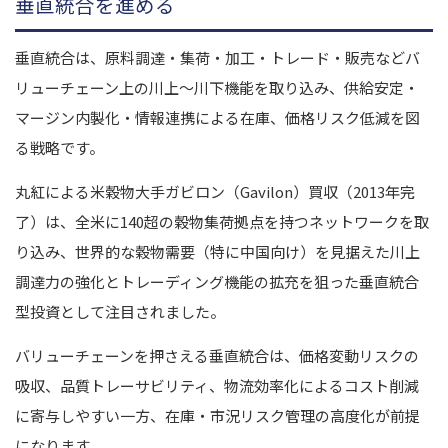
垂直統合を進める
垂直統合は、原料調達・集荷・加工・トレード・販売などバ
リューチェーン上の川上～川下機能を取り込み、供給安定・
マージン内製化・情報連携による在庫、価格リスク低減を図
る戦略です。
丸紅による米穀物大手ガビロン（Gavilon）買収（2013年完
了）は、全米に140超の穀物集荷拠点を持つネットワークを取
り込み、世界的な穀物需要（特に中国向け）を見据えた川上
調達力の強化とトレーディング機能の拡充を狙った垂直統合
型投資として注目されました。
バリューチェーンを押さえる垂直統合は、価格変動リスクの
吸収、品質トレーサビリティ、物流効率化によるコスト削減
に寄与しやすい一方、在庫・市況リスク管理の高度化が前提
になります。