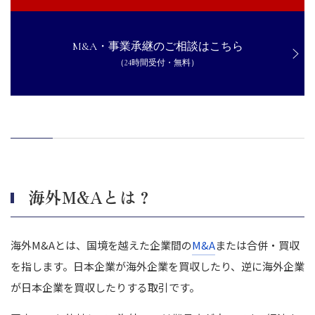
デメリット：雇用契約を結び直さなくてはいけない可能性がある
デメリット：国によって法律やビジネスのルール・税務処理などが
異なる
M&A・事業承継のご相談はこちら
日本企業における海外M&Aの課題
（24時間受付・無料）
グローバル経営力の不足
グローバル経営の制度・仕組みの未整備
M&A プロセス全体を意識した「型」づくりの不備
海外M&Aの事例
パナソニックによるパナソニックヘルスケア（現PHCホールディン
グス）のKKRへの売却
海外M&Aとは？
日立金属（現プロテリアル）による日立機材（現センクシア）のカ
ーライルへの売却
オムロンによるオムロン直方のアドバンテックへの売却
海外M&A
とは、国境を越えた企業間の
M&A
または合併・買収
まとめ｜海外M&Aの課題解決に、M&A仲介会社の支援を貰うこ
とが大切
を指します。
日本企業が海外企業を買収したり、逆に海外企業
が日本企業を買収したりする取引です。