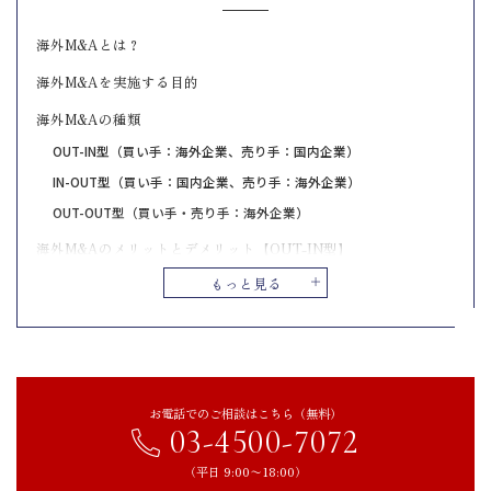
海外M&Aとは？
海外M&Aを実施する目的
海外M&Aの種類
OUT-IN型（買い手：海外企業、売り手：国内企業）
IN-OUT型（買い手：国内企業、売り手：海外企業）
OUT-OUT型（買い手・売り手：海外企業）
海外M&Aのメリットとデメリット【OUT-IN型】
メリット：事業の成長や安定性につながる
もっと見る
メリット：複数の買い手企業から選択できる
デメリット：M&Aの交渉や手続きに時間や労力がかかる場合がある
海外M&Aのメリット・デメリット【IN-OUT型】
メリット：事業拡大や新規事業の立ち上げにかかる時間や手間を抑
お電話でのご相談はこちら（無料）
えられる
03-4500-7072
メリット：事業規模の拡大と新たな収益の獲得が目指せる
（平日 9:00〜18:00）