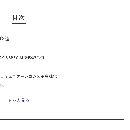
目次
例8選
Y’S SPECIALを吸収合併
コミュニケーションを子会社化
社化
社化
もっと見る
レーションの進研ゼミ個別指導教室事業を会社分割により
吸収合併