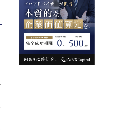
人
ト
の