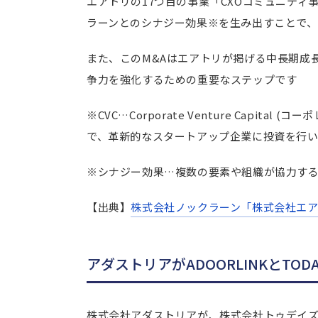
エアトリの17つ目の事業「CXOコミュニティ事
ラーンとのシナジー効果
※
を生み出すことで、
また、このM&Aはエアトリが掲げる中長期成長
争力を強化するための重要なステップです
※CVC…Corporate Venture Capi
で、革新的なスタートアップ企業に投資を行い
※シナジー効果…複数の要素や組織が協力す
【出典】
株式会社ノックラーン「
株式会社エ
アダストリアがADOORLINKとTODAY
株式会社アダストリアが、株式会社トゥデイズス