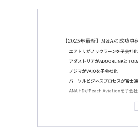
【2025年最新】M&Aの成功事
エアトリがノックラーンを子会社化
アダストリアがADOORLINKとTODA
ノジマがVAIOを子会社化
パーソルビジネスプロセスが富士通
ANA HDがPeach Aviationを子会
ONODERA GROUPがなだ万を子会
東京個別指導学院がベネッセコーポ
承継
イオンモールがインポートマートを