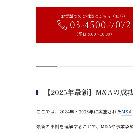
【上場・大手企業】M&Aの成功
歯愛メディカルがニッセンHDを子
お電話でのご相談はこちら（無料）
スシローグローバルホールディング
03-4500-7072
ワールドホールディングスがとヤマ
（平日 9:00〜18:00）
As-meエステールの子会社がヴ
マツモトキヨシホールディングスが
【非上場・中小企業】M&Aの成
CFPコンサルティングがTsunagu.
多木化学が洛東化成工業株を子会社
【2025年最新】M&Aの成
株式会社P-UP Worldが株式会
アント・キャピタル・パートナーズ
株式会社タカネットサービスが株式
ここでは、2024年・2025年に実施された
M&A
M&Aとは？目的と事業承継に
最新の事例を理解することで、M&Aや事業承