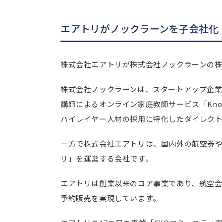
M&A・事業承継のメリット
【売り手企業】M&Aのメリット
エアトリがノックラーンを子会社化
【買い手企業】M&Aのメリット
まとめ｜M&A仲介会社の支援
株式会社エアトリが株式会社ノックラーンの株式
株式会社ノックラーンは、スタートアップ企業
講師によるオンライン家庭教師サービス「Knoc
ハイレイヤー人材の採用に特化したダイレク
一方で株式会社エアトリは、国内外の航空券
リ」を運営する会社です。
エアトリは創業以来のコア事業であり、航空
予約販売を実現しています。