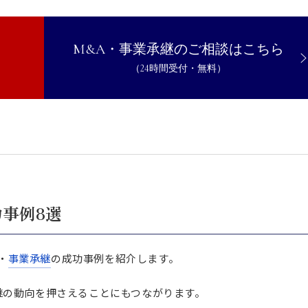
事例5選
会社化
M&A・事業承継のご相談はこちら
スが京樽を子会社化
（24時間受付・無料）
トホールディングスと業務提携および子会社の株式譲渡
ィレッジヴァンガードコーポレーションを吸収分割で承継
ココカラファインと株式交換
功事例5選
AIを事業譲受
化
功事例8選
社センチュリオンを子会社化
がプリアンファを子会社化
会社栃木パーツを子会社化
・
事業承継
の成功事例を紹介します。
ついて
継の動向を押さえることにもつながります。