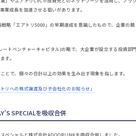
業」やエアトリCVC
※
投資先とのネットワークを活用し、ノッ
事業成長を加速させる狙いがあります。
戦略「エアトリ5000」の早期達成を意識したもので、企業の競
tal (コーポレートベンチャーキャピタル)の略で、大企業が設立する投資部
ます。
ることで、個々の合計以上の効果を生み出す現象を指します。
アトリへの株式譲渡及び子会社化のお知らせ」
’S SPECIALを吸収合併
ペシャルと株式会社ADOORLINKを吸収合併しました。