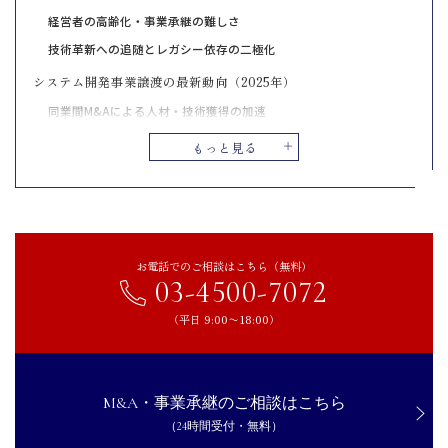
経営者の高齢化・事業承継の難しさ
技術革新への追随とレガシー依存の二極化
システム開発事業譲渡の最新動向（2025年）
同業間M&Aによる人材・技術獲得の加速
異業種によるシステム企業の買収・内製化の動き
もっと見る
クラウド・AI領域を巡る業界再編型M&A
システム開発事業で事業譲渡をするメリット
上流工程への参入で収益性向上
後継者不在問題の解消と事業継続
お電話でのご相談はこちら（無料）
03-4500-7072
従業員待遇の改善とスキル環境の充実
技術資産を評価され現金化可能
（平日 9:00〜18:00）
信用力や顧客基盤の拡大
システム開発事業で事業譲渡をするデメリット
M&A・事業承継のご相談はこちら
企業文化や開発方針の摩擦・混乱
（24時間受付・無料）
知的財産やソフトウェア資産の権利トラブル