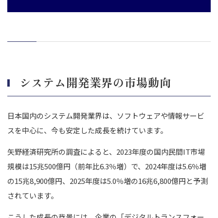
適切な譲渡先選定の難しさと交渉負担
システム開発事業で譲渡を成功させるためのポイント
技術資産・IPを可視化し伝える
エンジニア定着のためのインセンティブ設計
コードとドキュメントの整備による信頼確保
段階的かつ計画的なPMI戦略の立案
システム開発業界の市場動向
従業員・取引先への丁寧な説明と信頼醸成
まとめ｜システム開発事業の譲渡を成功させるために今できるこ
日本国内のシステム開発業界は、ソフトウェアや情報サービ
と
スを中心に、今も安定した成長を続けています。
矢野経済研究所の調査によると、2023年度の国内民間IT市場
規模は15兆500億円（前年比6.3％増）で、2024年度は5.6％増
の15兆8,900億円、2025年度は5.0％増の16兆6,800億円と予測
されています。
こうした成長の背景には、企業の「デジタルトランスフォー