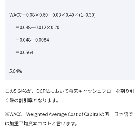
WACC＝0.08×0.60＋0.03×0.40×(1–0.30)
＝0.048＋0.012×0.70
＝0.048＋0.0084
＝0.0564
5.64%
この5.64%が、DCF法において将来キャッシュフローを割り引
く際の
割引率
となります。
※WACC…
Weighted Average Cost of Capitalの略。日本語で
は加重平均資本コストと言います。