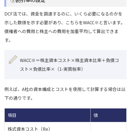
DCF法では、資金を調達するのに、いくら必要になるのかを
示した数値を示す必要があり、こちらをWACC
※
と言います。
債権者への費用と株主への費用を加重平均して算出できま
す。
WACC
※
＝株主資本コスト×株主資本比率＋負債コ
スト×負債比率×（1-実質税率）
例えば、A社の資本構成とコストを使用して計算する場合は以
下の通りです。
項目
値
株式資本コスト（Re）