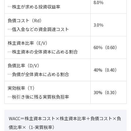
8.0％
…株主が求める投資収益率
負債コスト（Rd）
3.0％
…借入金などの資金調達コスト
株主資本比率（E/V）
60％（0.60）
…株主資本の全体資本に占める割合
負債比率（D/V）
40%（0.40）
…負債が全体資本に占める割合
実効税率（T）
30%（0.30）
…税引き後に残る実質税負担率
WACC＝株主資本コスト×株主資本比率＋負債コスト×負
債比率×（1-実質税率）