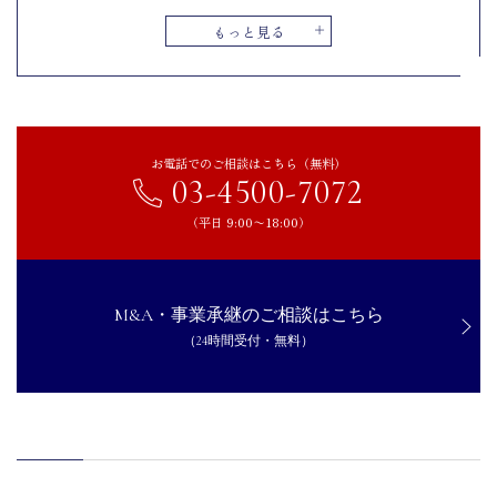
株価算定の流れ
もっと見る
目的の明確化
算定手法の選定
株価の算定・確定
株価算定に必要な費用・料金
お電話でのご相談はこちら（無料）
03-4500-7072
企業価値算定ツールの活用
（平日 9:00〜18:00）
まとめ｜資産や経営状況を把握し、自社にあった株価算定を実施
することがおすすめ
M&A・事業承継のご相談はこちら
（24時間受付・無料）