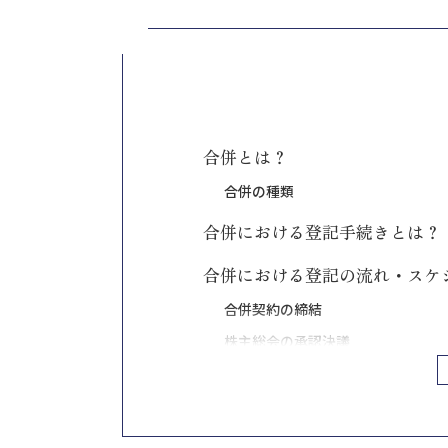
合併とは？
合併の種類
合併における登記手続きとは？
合併における登記の流れ・スケ
合併契約の締結
株主総会の承認決議
債権者の保護手続き
株主の保護手続き
合併に関する情報の事前開示・事後