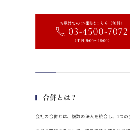
株券、新株予約権証券の提出
登記申請
お電話でのご相談はこちら（無料）
合併の登記に必要な書類
03-4500-7072
【吸収合併】登記の必要書類
（平日 9:00〜18:00）
【新設合併】登記の必要書類
登記にかかる費用は？
合併の際の登録免許税とは
まとめ｜会社状況を理解しM＆
合併とは？
会社の合併とは、複数の法人を統合し、1つの