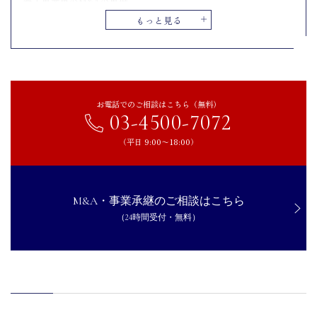
管工事業界のM&Aの事例
もっと見る
三共HDが晴輝工業を子会社化
イシイ設備工業が東海管工を子会社化
三機サービスが長沼冷暖房を子会社化
エンドーウェルディングが計電エンジニアリングを子会社化
京葉ガスエナジーソリューションがガスプラントを事業承継
お電話でのご相談はこちら（無料）
03-4500-7072
ウェーブロックHDがエイゼンコーポレーションを子会社化
（平日 9:00〜18:00）
管工事の事業を行う会社がM&Aを成功させるためのポイント
M&Aの目的を理解する
M&A仲介会社の支援を受ける
M&A・事業承継のご相談はこちら
工事引継ぎの手順について理解する
（24時間受付・無料）
まとめ｜管工事は需要は高いが若年層の人材不足が顕著。M&Aの
活用が成功の鍵