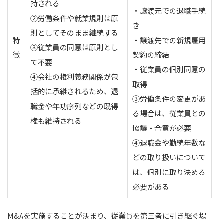
持される
・譲渡元での退職手続
②労働条件や就業規則は原
き
則としてそのまま継続する
特
・譲渡先での新規雇用
③従業員の同意は原則とし
徴
契約の締結
て不要
・従業員の個別同意の
④会社の権利義務関係が包
取得
括的に承継されるため、退
③労働条件の変更があ
職金や年功序列などの既得
る場合は、従業員との
権も維持される
協議・合意が必要
④退職金や勤続年数な
どの取り扱いについて
は、個別に取り決める
必要がある
M&Aを実施することが決まり、従業員を第三者に引き継ぐ場