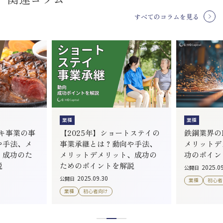
すべてのコラムを見る
業種
業種
ーキ事業の事
【2025年】ショートステイの
鉄鋼業界のM
や手法、メ
事業承継とは？動向や手法、
メリットデ
、成功のた
メリットデメリット、成功の
功のポイン
説
ためのポイントを解説
2025.0
公開日
2025.09.30
公開日
業種
初心者
業種
初心者向け