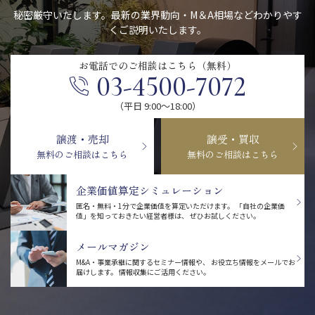
秘密厳守いたします。最新の業界動向・M＆A相場などわかりやす
くご説明いたします。
お電話での
ご相談はこちら（無料）
03-4500-7072
（平日 9:00〜18:00）
譲渡・売却
譲受・買収
無料のご相談はこちら
無料のご相談はこちら
企業価値算定シミュレーション
匿名・無料・1分で企業価値を算定いただけます。
「自社の企業価
値」を知っておきたい経営者様は、
ぜひお試しください。
メールマガジン
M&A・事業承継に関するセミナー情報や、
お役立ち情報をメールでお
届けします。
情報収集にご活用ください。