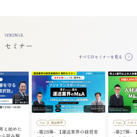
SEMINAR
セミナー
すべてのセミナーを見る
Tips
運送業界
Tips
人材コ
を考え始めた
-第28弾- 【運送業界の経営者
-第27弾- 
から読み解