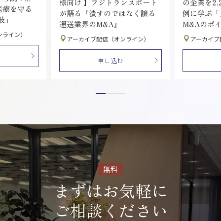
様向け 】フジトランスポート
の企業を2.
医療を守る
が語る『潰すのではなく譲る
例に学ぶ「
肢」
運送業界のM&A』
M&Aのポ
ンライン）
アーカイブ配信（オンライン）
アーカイブ
申し込む
無料
まずはお気軽に
ご相談ください