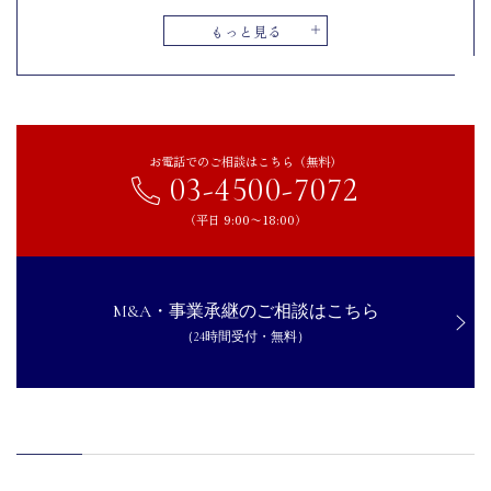
後継者不足を背景とした事業承継型M&Aの増加
もっと見る
海外進出やアジア戦略としてのM&A活用
段ボール業界でM&Aを成功させるためのポイント
製造設備と技術の統合による生産効率の向上
環境対応力の統一とSDGs推進
お電話でのご相談はこちら（無料）
03-4500-7072
工場・物流拠点の再配置と最適化
明確な戦略とシナジー設計
（平日 9:00〜18:00）
徹底したデューデリジェンスと財務・法務リスクの洗い出し
段ボール業界のM&A事例
M&A・事業承継のご相談はこちら
トーモクによる大和段ボールのM&A
（24時間受付・無料）
レンゴーによる柴田段ボールのM&A
旭段ボールによる城西・城西パックのM&A
まとめ｜段ボール業界のM&A動向を押さえてM&Aを成功させま
しょう