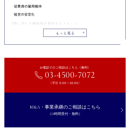
従業員の雇用維持
経営の安定化
【買い手】介護施設を買収するメリット
エリア・事業の拡大
もっと見る
新規参入によるリスクの低減
人材の確保
【2024年】介護業界のM&Aの事例
ウエルシアHDが介護事業を行う東電パートナーズを子会社化
お電話でのご相談はこちら（無料）
03-4500-7072
ブルーアースジャパンがアルファケアを子会社化
（平日 9:00〜18:00）
【2023年以前】介護業界のM&Aの事例
ケア21がトチギ介護サービスを事業譲受
揚工舎がヒューマンライフケアの事業の一部を取得
M&A・事業承継のご相談はこちら
ル・グランがはまなす介護センターを子会社化
（24時間受付・無料）
【介護施設業界は特に注意】デューデリジェンスの理解
介護保険の指定・許可の承継手続き