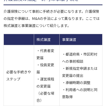
介護保険について事前に手続きが必要になります。介護保険
の指定や承継は、M&Aの手法によって異なります。ここでは
株式譲渡と事業譲渡について紹介します。
株式譲渡
事業譲渡
・代表者変
・都道府県・市区町村
更届
への事前相談
・役員変更
・新規指定申請または
必要な手続きや
届
変更届の提出
ステップ
・運営規程
・承継時期の調整
の変更届
・利用者への説明と
同
（必要な場
意取得
合）