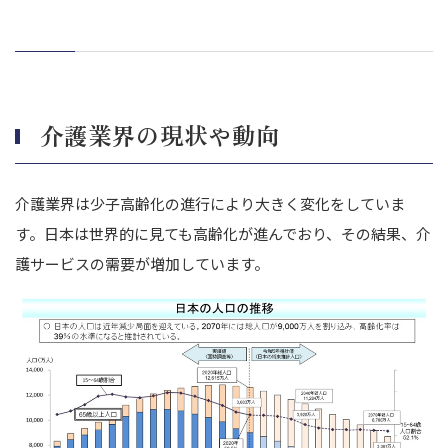
介護報酬請求の適正性
人員配置基準の充足状況
事故・トラブル履歴
施設の法令遵守状況
介護業界の現状や動向
利用者との契約関係
M&Aにあたり押さえたい介護保険法に基づく各種手続き
まとめ｜介護施設業界は少子高齢化に備えた対策が必要。M&Aは
介護業界は少子高齢化の進行により大きく変化をしていま
特におすすめ
す。日本は世界的に見ても高齢化が進んでおり、その結果、介
護サービスの需要が増加しています。