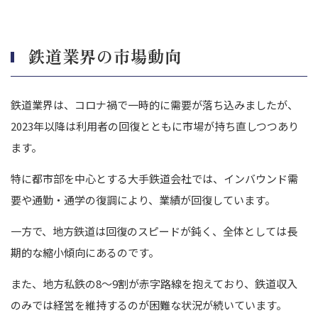
従業員の雇用継続や職場環境の改善を重視して士気を維持する
鉄道業界のM&A事例
株式会社ジェイ・ケイ・エフによる新潟トランシス株式会社のM&A
鉄道業界の市場動向
長崎自動車による島原鉄道のM&A
九州旅客鉄道株式会社による株式会社フジバンビのM&A
鉄道業界は、コロナ禍で一時的に需要が落ち込みましたが、
まとめ│鉄道業界のM&A動向を押さえてM&Aを成功させましょ
2023年以降は利用者の回復とともに市場が持ち直しつつあり
う
ます。
特に都市部を中心とする大手鉄道会社では、インバウンド需
要や通勤・通学の復調により、業績が回復しています。
一方で、地方鉄道は回復のスピードが鈍く、全体としては長
期的な縮小傾向にあるのです。
また、地方私鉄の8〜9割が赤字路線を抱えており、鉄道収入
のみでは経営を維持するのが困難な状況が続いています。