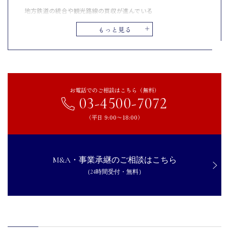
地方鉄道の統合や観光路線の買収が進んでいる
鉄道会社による異業種への参入と事業の多角化が加速
もっと見る
【買い手】鉄道会社をM&Aするメリットとデメリット
鉄道業界がM&Aをするメリット
路線ネットワークの拡充によって利用者の利便性を高められる
設備投資や車両調達のスケールメリットを生かせる
お電話でのご相談はこちら（無料）
03-4500-7072
経営基盤を強化し地域の公共交通維持に貢献できる
（平日 9:00〜18:00）
鉄道業界がM&Aをするデメリット
地域ごとの運行ニーズや文化の違いによる統合後の調整負担が大き
くなる
老朽化設備や赤字路線を引き継ぐことで財務リスクが増す
M&A・事業承継のご相談はこちら
労働組合や従業員との雇用条件調整に時間とコストがかかる
（24時間受付・無料）
鉄道業界でM&Aを成功させるためのポイント
地域の自治体や住民との調整を丁寧に行い信頼関係を築く
運行ダイヤや料金体系の統一を早期に計画して混乱を防ぐ