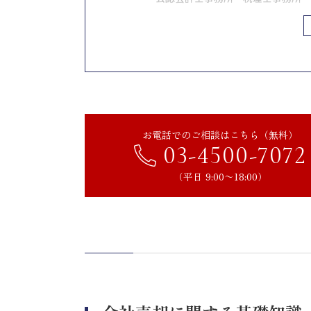
金融機関
事業承継・引継ぎ支援センター（公
商工会議所
M&Aマッチングサービス
会社売却の相談先を選ぶ際のポ
お電話でのご相談はこちら（無料）
成約の実績が豊富か
03-4500-7072
サポート体制が充実しているか
（平日 9:00〜18:00）
どのような相手へ売却したいか
情報漏洩への対策が十分に取られて
M&A仲介協会や中小企業庁のM&A
会社売却を検討するタイミング
売却目的の明確化
必要書類の準備