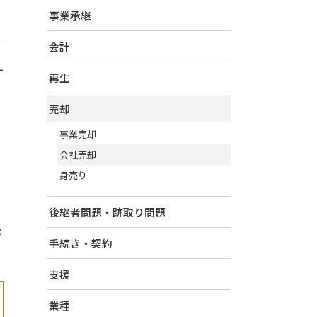
事業承継
会計
ケ
再生
売却
ょ
事業売却
会社売却
身売り
後継者問題・跡取り問題
の
手続き・契約
支援
業種