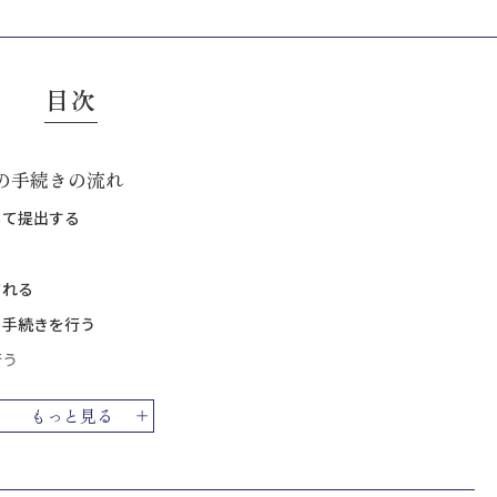
目次
の手続きの流れ
して提出する
される
る手続きを行う
行う
対応方法
もっと見る
ときの注意点
認する