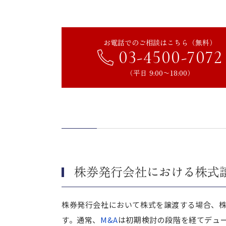
株式譲渡に伴う名義書換手続きを適
譲渡制限がある場合は取締役会等の
お電話でのご相談はこちら（無料）
専門家のサポートを活用する
03-4500-7072
まとめ｜株券発行会社の株式譲
（平日 9:00〜18:00）
株券発行会社における株式
株券発行会社において株式を譲渡する場合、
す。通常、
M&A
は初期検討の段階を経てデュ