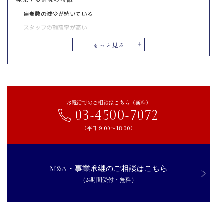
患者数の減少が続いている
スタッフの離職率が高い
経営者が高齢で後継者がいない
もっと見る
病院廃業時に必要な手続き
行政への廃業届出
スタッフの退職手続き
医療機器や施設の処分
お電話でのご相談はこちら（無料）
03-4500-7072
病院の廃業を回避するための選択肢とは？
経営の改善を行う
（平日 9:00〜18:00）
後継者の育成を行う
M&A・事業承継を検討する
M&A・事業承継のご相談はこちら
まとめ｜早めに「廃業」以外の選択肢も検討を
（24時間受付・無料）