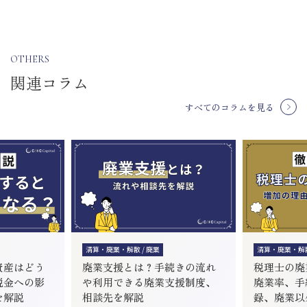
OTHERS
関連コラム
すべてのコラムを見る
清算・廃業・解散 / 廃業
清算・廃業・解散
資産はどう
廃業支援とは？手続きの流れ
税理士の廃
税金への影
や利用できる廃業支援制度、
廃業率、手
を解説
相談先を解説
録、廃業以