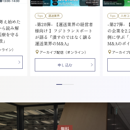
Tips
運送業界
Tips
人材コ
を考え始めた
-第28弾- 【運送業界の経営者
-第27弾- 
から読み解
様向け 】フジトランスポート
の企業を2.
医療を守る
が語る『潰すのではなく譲る
例に学ぶ「
肢」
運送業界のM&A』
M&Aのポ
ンライン）
アーカイブ配信（オンライン）
アーカイブ
申し込む
無料