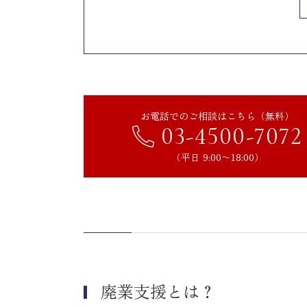
中小企業庁「事業承継・M&A補助
廃業についての相談窓口や専門
中小企業支援センター
事業承継・引継ぎ支援センター
よろず支援拠点
お電話でのご相談はこちら（無料）
商工会議所
03-4500-7072
M&A仲介会社
（平日 9:00〜18:00）
士業
金融機関
まとめ｜早めの情報収集と専門
廃業支援とは？