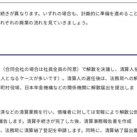
手続きが異なります。いずれの場合も、計画的に準備を進めるこ
それぞれの廃業の流れを見ていきましょう。
会（合同会社の場合は社員全員の同意）で解散を決議し、清算人
算人となるケースが多いです）。清算人の選任後は、法務局への
市町村役場、日本年金機構などの関係機関に解散届出を提出しま
弁済などの清算業務を行い、債権者に対しては官報により解散公
催告します。清算手続きが完了した後、清算事務報告書を作成
て、法務局に清算結了登記を申請します。同時に、清算結了届出