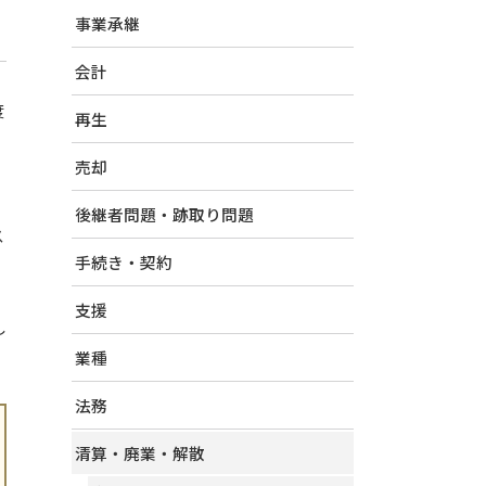
事業承継
会計
度
再生
売却
。
後継者問題・跡取り問題
ス
手続き・契約
支援
し
業種
法務
清算・廃業・解散