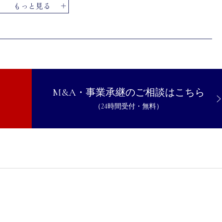
もっと見る
金」
家
M&A・事業承継のご相談はこちら
（24時間受付・無料）
家の活用で、廃業を成功へ