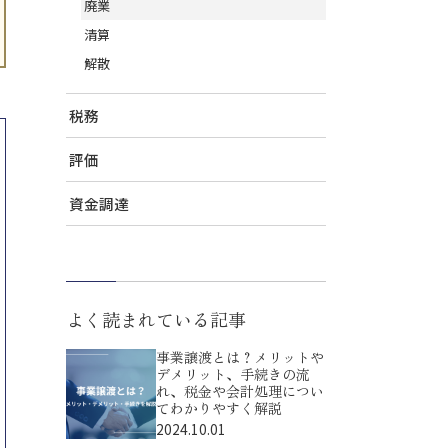
廃業
清算
解散
税務
評価
資金調達
よく読まれている記事
事業譲渡とは？メリットや
デメリット、手続きの流
れ、税金や会計処理につい
てわかりやすく解説
2024.10.01