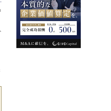
専
へ
、
ょ