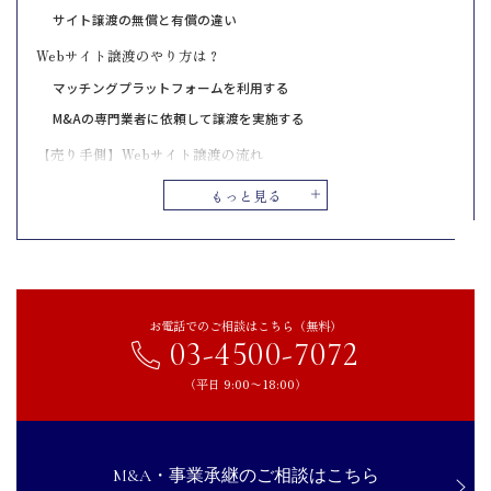
サイト譲渡の無償と有償の違い
Webサイト譲渡のやり方は？
マッチングプラットフォームを利用する
M&Aの専門業者に依頼して譲渡を実施する
【売り手側】Webサイト譲渡の流れ
売却サービスやサイトへ登録する
もっと見る
売却サービスやサイトの審査を受ける
仲介契約や秘密保持契約を締結する
買い手の候補先と交渉を始める
各種契約を結び手続きを進める
お電話でのご相談はこちら（無料）
譲渡対価を獲得する
03-4500-7072
【買い手側】Webサイト譲渡の流れ
（平日 9:00〜18:00）
買収サービスやサイトへ登録する
各種契約を結び、M&Aを進める
Webサイト譲渡契約書とは
M&A・事業承継のご相談はこちら