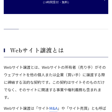
（24時間受付・無料）
Webサイト譲渡契約書の主な条項
譲渡対象
譲渡対価
引渡し
精算
知的財産権
競業避止義務
Webサイト譲渡とは
Webサイト譲渡を実施するときの注意点
契約書には譲渡範囲や責任の所在を明確に記載する
Webサイト譲渡とは、Webサイトの所有者（売り手）がその
知的財産やコンテンツの帰属先を事前に取り決めておく
ウェブサイトを他の個人または企業（買い手）に譲渡する際
違反時の対応や保障内容を契約書に明記してトラブルを防止する
に締結する法的な契約です。この契約はサイトそのものだけ
ライセンス契約やSaaS利用規約の譲渡制限に注意する
でなく、そのサイトに関連する事業や権利義務も含まれま
個人情報の取り扱いについて事前に確認する
す。
まとめ｜Webサイト譲渡に向けて流れや注意点を押さえて成功に
導こう
Webサイト譲渡は「サイト
M&A
」や「サイト売買」とも呼ば