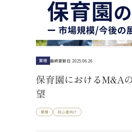
業種
2025.06.26
最終更新日
保育園におけるM&A
望
業種
初心者向け