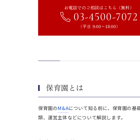
お電話でのご相談はこちら（無料）
取引額を決める主な要因
03-4500-7072
社会福祉法人が運営する保育園
（平日 9:00〜18:00）
特別の利益供与の禁止
法人外への利益流出の禁止
採用できるM&A手法の制限
補助金の取り扱い
まとめ｜社会福祉法人の特性を
保育園とは
保育園の
M&A
について知る前に、保育園の基
類、運営主体などについて解説します。