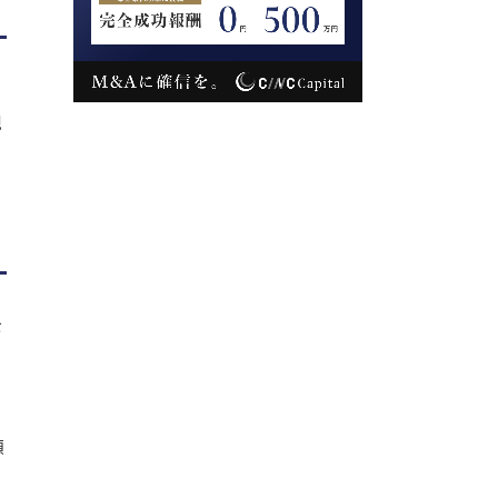
規
を
類