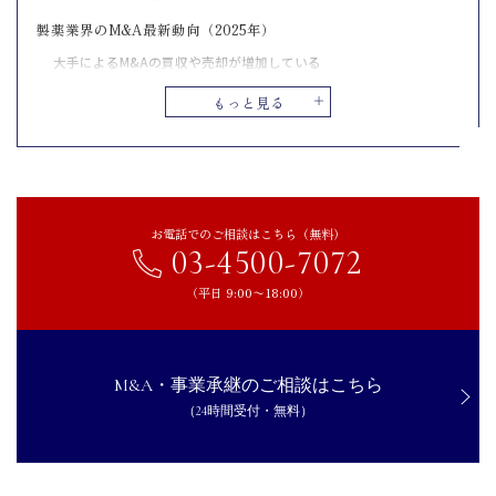
製薬業界のM&A最新動向（2025年）
大手によるM&Aの買収や売却が増加している
別業種からのM&Aも見られる
もっと見る
医薬品製造工場を対象とするM&A件数も増えてきている
製薬業界がM&Aをするメリット
新薬開発コストを削減できる
研究員や営業社員の雇用を維持できる
お電話でのご相談はこちら（無料）
03-4500-7072
事業承継問題を解決できる
個人保証から解放される
（平日 9:00〜18:00）
製薬業界がM&Aをするデメリット
研究開発の自由度が低下する可能性がある
M&A・事業承継のご相談はこちら
自社ブランドが消滅する
（24時間受付・無料）
従業員の士気が低下するおそれがある
製薬業界がM&Aを成功させるためのポイント
企業価値を明確化しておく