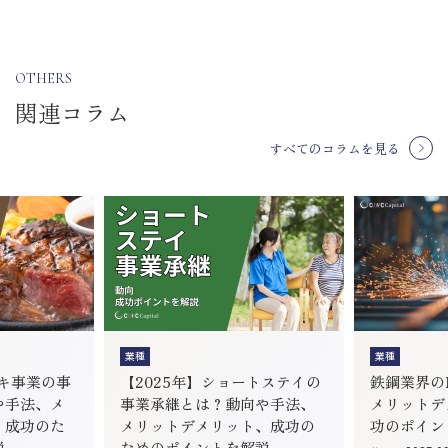
OTHERS
関連コラム
すべてのコラムを見る
業種
業種
ーキ事業の事
【2025年】ショートステイの
鉄鋼業界のM
や手法、メ
事業承継とは？動向や手法、
メリットデ
、成功のた
メリットデメリット、成功の
功のポイン
説
ためのポイントを解説