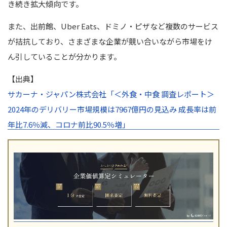
き続き拡大傾向です。
また、出前館、Uber Eats、ドミノ・ピザなど複数のサービス
が拮抗しており、さまざまな企業が競い合いながら市場をけ
ん引していることが分かります。
【出典】
サカーナ・ジャパン株式会社「＜外食・中食 調査レポート＞
2024年のデリバリー市場規模は7967億円の見込み 成長率は前
年比7.6％減、コロナ前比90.5％増」