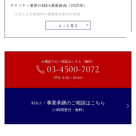
デリバリー業界のM&A最新動向（2025年）
大手による地域中小事業者の買収が加速
個人・中小による参入を目的とした買収も増加
もっと見る
異業種からのデリバリー参入M&Aが一般化
デリバリー業界でM&Aを成功させるためのポイント
配達員など現場人材の確保と離職防止
配送ネットワークと拠点の統合
お電話でのご相談はこちら（無料）
03-4500-7072
業務を支えるITシステムの導入・統合
環境対応・エコ配送の戦略構築
（平日 9:00〜18:00）
専門家によるM&A実務サポートの活用
デリバリー業界のM&A事例
M&A・事業承継のご相談はこちら
株式会社新出光によるポケットフーズ株式会社のM&A
（24時間受付・無料）
ヤマエグループホールディングス株式会社による日本ピザハット・
コーポレーション株式会社のM&A
オイシックス・ラ・大地株式会社によるシダックス ホールディング
ス株式会社のM&A