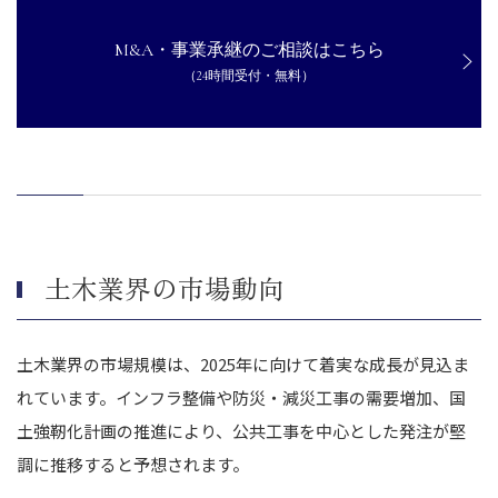
大手企業の傘下に入ることで経営基盤を強化できる
【売り手】土木業界がM&Aをするデメリット
M&A・事業承継のご相談はこちら
従業員の不安や反発が発生するリスク
（24時間受付・無料）
売却価格が期待よりも低くなる場合がある
取引先や顧客からの信頼を損なう恐れがある
【買い手】土木業界をM&Aするメリットデメリット
メリット
デメリット
土木業界のM&A相場について
土木業界の市場動向
価格は一概には決められない
M&Aにおける土木業界の企業価値の算出方法
土木業界の市場規模は、2025年に向けて着実な成長が見込ま
土木業界がM&Aを成功させるためのポイント
れています。インフラ整備や防災・減災工事の需要増加、国
買収先企業の財務状況や経営実態を徹底的に調査する
土強靭化計画の推進により、公共工事を中心とした発注が堅
企業文化や従業員の雇用条件を事前に把握する
調に推移すると予想されます。
取引先への丁寧な説明と信頼構築を行う
適切なアドバイザーや専門家を活用する