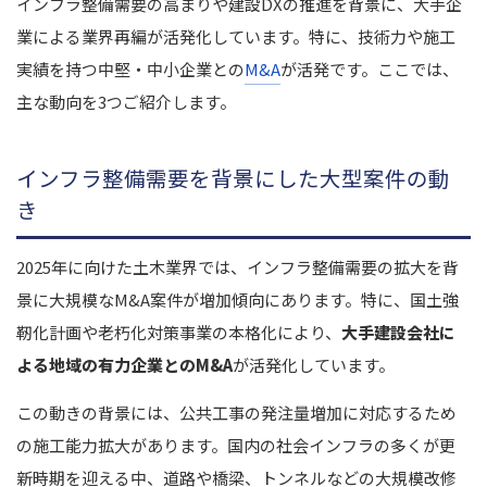
インフラ整備需要の高まりや建設DXの推進を背景に、大手企
業による業界再編が活発化しています。特に、技術力や施工
実績を持つ中堅・中小企業との
M&A
が活発です。ここでは、
主な動向を3つご紹介します。
インフラ整備需要を背景にした大型案件の動
き
2025年に向けた土木業界では、インフラ整備需要の拡大を背
景に大規模なM&A案件が増加傾向にあります。特に、国土強
靭化計画や老朽化対策事業の本格化により、
大手建設会社に
よる地域の有力企業とのM&A
が活発化しています。
この動きの背景には、公共工事の発注量増加に対応するため
の施工能力拡大があります。国内の社会インフラの多くが更
新時期を迎える中、道路や橋梁、トンネルなどの大規模改修