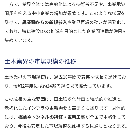
一方で、業界全体では高齢化による技術者不足や、事業承継
土木業界のM&A事例
問題を抱える中小企業の増加が顕著です
。このような状況を
コンセックによる丸金建設のM&A
受けて、
異業種からの新規参入
や業界再編の動きが活発化し
サイタホールディングスによる朝倉生コンクリートのM&A
ており、特に建設DXの推進を目的とした企業間連携が注目を
日本乾溜工業の大邦興産によるM&A
集めています。
まとめ｜土木業界のM&A動向を抑えてM&Aを成功させましょう
土木業界の市場規模の推移
土木業界の市場規模は、過去10年間で着実な成長を遂げてお
り、令和2年度には約24兆円規模まで拡大しています。
この成長の主な要因は、国土強靭化計画の継続的な推進と、
老朽化したインフラの更新需要の高まりにあります。具体的
には、
橋梁やトンネルの補修・更新工事
が全国で本格化して
おり、今後も安定した市場規模を維持する見通しとなります。