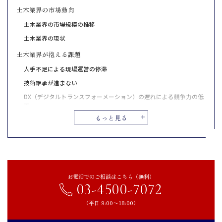
土木業界の市場動向
土木業界の市場規模の推移
土木業界の現状
土木業界が抱える課題
人手不足による現場運営の停滞
技術継承が進まない
DX（デジタルトランスフォーメーション）の遅れによる競争力の低
下
もっと見る
土木業界のM&A最新動向（2025年）
インフラ整備需要を背景にした大型案件の動き
建設DX推進を目的とした企業間の統合
事業承継問題を解決するためのM&A活用
お電話でのご相談はこちら（無料）
【売り手】土木業界がM&Aをするメリット
03-4500-7072
後継者問題を解決し事業を存続させられる
（平日 9:00〜18:00）
従業員の雇用を維持し安定を図れる