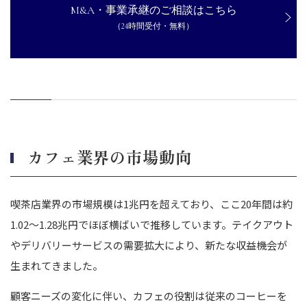
M&A・事業承継のご相談はこちら
デメリット
（24時間受付・無料）
カフェ業界のM&A相場について
価格は一概には決められない
M&Aにおけるカフェ業界の企業価値の算出方法
カフェ業界がM&Aを成功させるためのポイント
文化や価値観の統合を円滑に進めるための計画を立てること
従業員や顧客への配慮を徹底し信頼関係を維持すること
カフェ業界の市場動向
明確な経営目標を設定してM&Aの方向性を定めること
適切なタイミングでM&Aを検討する
適切なアドバイザーや専門家を活用する
喫茶店業界の市場規模は1兆円を超えており、ここ20年間は約
カフェ業界のM&A事例
1.02〜1.28兆円でほぼ横ばいで推移しています。テイクアウト
株式会社サンマルクホールディングスによる株式会社倉式珈琲の
やデリバリーサービスの需要拡大により、新たな収益機会が
M&A
生まれてきました。
株式会社コメダホールディングスによるPOON RESOURCES PTE.
LTD.のM&A
顧客ニーズの変化に伴い、カフェの役割は従来のコーヒーを
ロート製薬株式会社とカフェ・カンパニー株式会社の資本業務提携