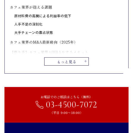
カフェ業界が抱える課題
原材料費の高騰による利益率の低下
人手不足の深刻化
大手チェーンの寡占状態
カフェ業界のM&A最新動向（2025年）
【売り手】カフェ業界がM&Aをするメリット
買い手企業のリソースを活用して成長を続けられる
もっと見る
従業員や顧客に安定した環境を提供できる
事業承継の問題をスムーズに解決できる
【売り手】カフェ業界がM&Aをするデメリット
事業譲渡後に経営方針が大きく変わる可能性がある
お電話でのご相談はこちら（無料）
03-4500-7072
顧客からの信頼維持が難しくなる場合がある
譲渡価格が期待より低くなる可能性がある
（平日 9:00〜18:00）
【買い手】カフェ業界をM&Aするメリットデメリット
メリット