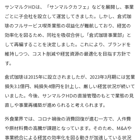
サンマルクHDは、「サンマルクカフェ」などを展開し、事業
ごとに子会社を設立して運営してきました。しかし、倉式珈
琲のフルサービス喫茶業態の収益化が難航しており、経営の
効率化を図るため、同社を吸収合併し「倉式珈琲事業部」と
して再編することを決定しました。これにより、ブランドを
維持しつつ、コスト削減や経営資源の最適化を目指す方針で
す。
倉式珈琲は2015年に設立されましたが、2023年3月期には営業
損失3.1億円、純損失4億円を計上し、厳しい経営状況が続いて
いました。今後、サンマルクHDの直接管理のもとで業態の見
直しや事業再構築が進められると考えられます。
外食業界では、コロナ禍後の消費回復が進む一方で、人件費
や原材料費の高騰が課題となっています。そのため、M&Aや
事業統合による経営の効率化を図る動きが加速している状況