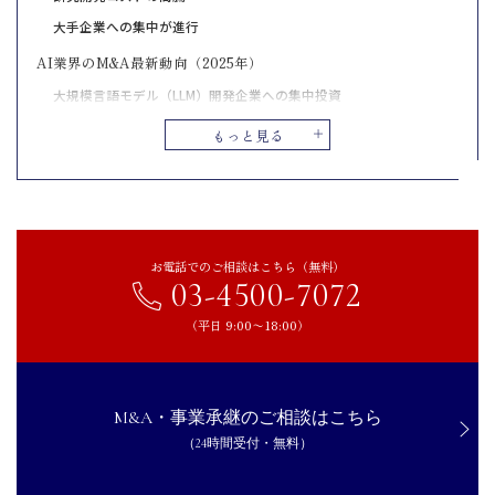
大手企業への集中が進行
AI業界のM&A最新動向（2025年）
大規模言語モデル（LLM）開発企業への集中投資
業務特化型AIソリューション企業の需要増加
もっと見る
AI関連企業がM&Aで売却するメリット
経営資源の最適化
競争激化にともなうリスクの分散
グローバル展開の足がかりの獲得
お電話でのご相談はこちら（無料）
03-4500-7072
AI関連企業がM&Aで売却するデメリット
（平日 9:00〜18:00）
創業者の経営主導権が失われる
企業文化や理念の変化による士気低下
AI関連企業がM&Aで売却を成功させるためのポイント
M&A・事業承継のご相談はこちら
独自技術・知的財産権の管理
（24時間受付・無料）
収益モデルの明確化と将来性の提示
データ資産の整理と価値の“見える化”