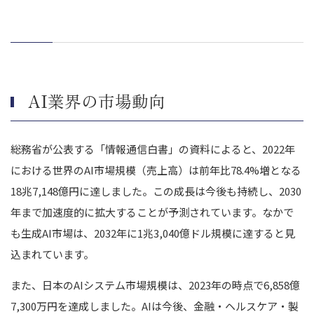
AI業界特有のM&A評価指標の把握
AI業界のM&A事例
株式会社トリプルアイズによる株式会社ゼロフィールドのM&A
ヒビノ株式会社による株式会社 CerevoのM&A
AI業界の市場動向
株式会社REAとJR 西日本グループの資本業務提携
まとめ｜AI業界のM&A動向を押さえてM&Aを成功させましょう
総務省が公表する「情報通信白書」の資料によると、2022年
における世界のAI市場規模（売上高）は前年比78.4%増となる
18兆7,148億円に達しました。この成長は今後も持続し、2030
年まで加速度的に拡大することが予測されています。なかで
も生成AI市場は、2032年に1兆3,040億ドル規模に達すると見
込まれています。
また、日本のAIシステム市場規模は、2023年の時点で6,858億
7,300万円を達成しました。AIは今後、金融・ヘルスケア・製