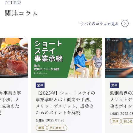
OTHERS
関連コラム
すべてのコラムを見る
業種
業種
ーキ事業の事
【2025年】ショートステイの
鉄鋼業界のM
や手法、メ
事業承継とは？動向や手法、
メリットデ
、成功のた
メリットデメリット、成功の
功のポイン
説
ためのポイントを解説
2025.0
公開日
2025.09.30
公開日
業種
初心者
業種
初心者向け