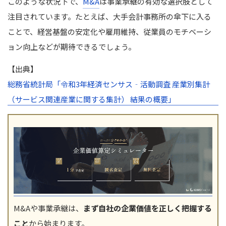
このような状況下で、
M&A
は事業承継の有効な選択肢として
注目されています。たとえば、大手会計事務所の傘下に入る
ことで、経営基盤の安定化や雇用維持、従業員のモチベーシ
ョン向上などが期待できるでしょう。
【出典】
総務省統計局「令和3年経済センサス‐活動調査 産業別集計
（サービス関連産業に関する集計） 結果の概要」
M&Aや事業承継は、
まず自社の企業価値を正しく把握する
こと
から始まります。