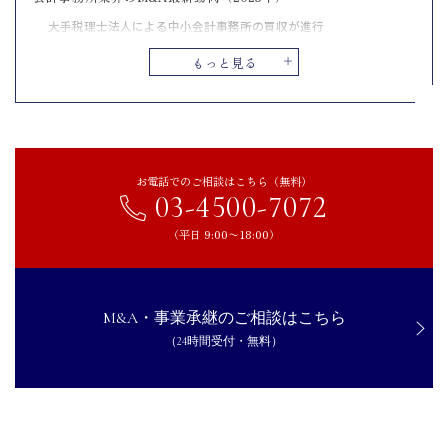
大手税理士法人による中小会計事務所の買収が進行
地方の会計事務所の統合が活発化
もっと見る
IT企業との提携によるDX推進
会計事務所がM&Aをするメリット
後継者問題の解決
従業員の雇用を守れる
お電話でのご相談はこちら（無料）
03-4500-7072
顧問先を引き継げる
会計事務所がM&Aをするデメリット
（平日 9:00〜18:00）
財務的な負担が大きい
クライアントの離脱リスク
M&A・事業承継のご相談はこちら
従業員の離職リスク
（24時間受付・無料）
会計事務所がM&Aを成功させるためのポイント
適切な買い手とマッチングできるか
従業員の処遇を考慮できるか
引き継ぎ計画はスムーズに実行する