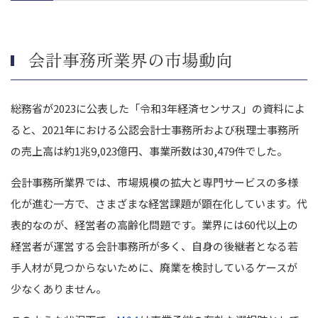
会計事務所のM&A事例
株式会社マネーフォワードによる株式会社シャトクのM&A
会計事務所業界の市場動向
税理士法人TOTALと井上総合会計事務所のM&A
まとめ｜会計事務所のM&A動向を押さえてM&Aを成功させまし
ょう
総務省が2023に公表した「令和3年経済センサス」の資料によ
ると、2021年における公認会計士事務所および税理士事務所
の売上高は約1兆9,023億円、事業所数は30,479件でした。
会計事務所業界では、市場規模の拡大と専門サービスの多様
化が進む一方で、さまざまな経営課題が顕在化しています。代
表的なのが、経営者の高齢化問題です。業界には60代以上の
経営者が運営する会計事務所が多く、自身の後継者となる若
手人材が見つからないために、廃業を検討しているケースが
少なくありません。