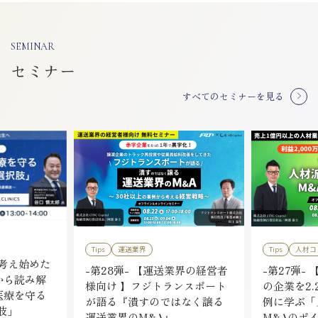
SEMINAR
セミナー
すべてのセミナーを見る
Tips
運送業界
Tips
人材コ
を考え始めた
-第28弾- 【運送業界の経営者
-第27弾- 
から読み解
様向け 】フジトランスポート
の企業を2.
医療を守る
が語る『潰すのではなく譲る
例に学ぶ「
肢」
運送業界のM&A』
M&Aのポ