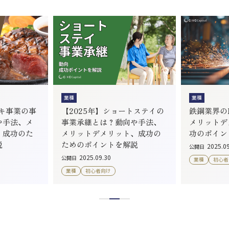
業種
業種
ーキ事業の事
【2025年】ショートステイの
鉄鋼業界のM
や手法、メ
事業承継とは？動向や手法、
メリットデ
、成功のた
メリットデメリット、成功の
功のポイン
説
ためのポイントを解説
2025.0
公開日
2025.09.30
公開日
業種
初心者
業種
初心者向け