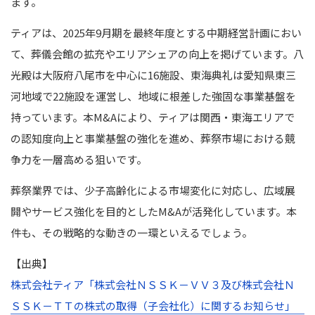
ます。
ティアは、2025年9月期を最終年度とする中期経営計画におい
て、葬儀会館の拡充やエリアシェアの向上を掲げています。八
光殿は大阪府八尾市を中心に16施設、東海典礼は愛知県東三
河地域で22施設を運営し、地域に根差した強固な事業基盤を
持っています。本M&Aにより、ティアは関西・東海エリアで
の認知度向上と事業基盤の強化を進め、葬祭市場における競
争力を一層高める狙いです。
葬祭業界では、少子高齢化による市場変化に対応し、広域展
開やサービス強化を目的としたM&Aが活発化しています。本
件も、その戦略的な動きの一環といえるでしょう。
【出典】
株式会社ティア「株式会社ＮＳＳＫ－ＶＶ３及び株式会社Ｎ
ＳＳＫ－ＴＴの株式の取得（子会社化）に関するお知らせ」