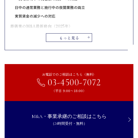
日中の通常業務と施行中の夜間業務の両立
実質賃金の減少への対応
葬儀業のM&A最新動向（2025年）
葬儀業がM&Aをするメリット
もっと見る
経営を継続できる可能性がある
後継者の問題を解決できる
株を売却することで対価を得られる
従業員の雇用を確保できる
お電話でのご相談はこちら（無料）
03-4500-7072
事業の成長や発展に期待できる
葬儀業がM&Aをするデメリット
（平日 9:00〜18:00）
想定していた金額で売却できない可能性がある
経営権が少なくなってしまう可能性がある
M&A・事業承継のご相談はこちら
従業員が退職してしまうケースもある
（24時間受付・無料）
葬儀業がM&Aを成功させるためのポイント
将来を見据えながら長期的な視点で行動する