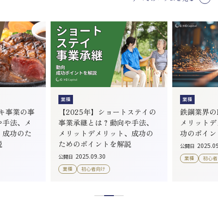
業種
業種
ーキ事業の事
【2025年】ショートステイの
鉄鋼業界のM
や手法、メ
事業承継とは？動向や手法、
メリットデ
、成功のた
メリットデメリット、成功の
功のポイン
説
ためのポイントを解説
2025.0
公開日
2025.09.30
公開日
業種
初心者
業種
初心者向け