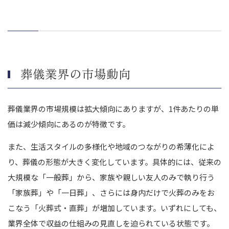
買い手企業のニーズを理解する
葬儀業界に詳しいM&A仲介会社を選ぶ
葬儀業界のM&A事例
こころネット株式会社による喜月堂ホールディングス株式会社の
M&A
葬儀業界の市場動向
株式会社ティアによる株式会社八光殿のM&A
株式会社よりそうによるライブネット株式会社のM&A
葬儀業界の市場規模は拡大傾向にありますが、1件あたりの単
葬儀業界のM&A動向を押さえてM&Aを成功させましょう
価は減少傾向にあるのが特徴です。
また、生活スタイルの多様化や地域のつながりの希薄化によ
り、葬儀の形態が大きく変化しています。具体的には、従来の
大規模な「一般葬」から、家族や親しい友人のみで執り行う
「家族葬」や「一日葬」、さらには身内だけで火葬のみをお
こなう「火葬式・直葬」が増加しています。いずれにしても、
業界全体で収益の仕組みの見直しを迫られている状態です。