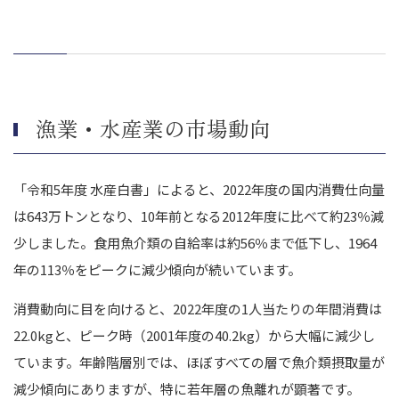
従業員とのコミュニケーションを大切にする
漁業・水産業のM&A事例
マルハニチロ株式会社による有限会社海晴丸のM&A
株式会社ヨシムラ・フード・ホールディングスによる株式会社マル
キチのM&A
漁業・水産業の市場動向
株式会社ヨシムラ・フード・ホールディングスによる株式会社ワイ
エスフーズのM&A
まとめ｜漁業・水産業のM&A動向を押さえてM&Aを成功させま
「令和5年度 水産白書」によると、2022年度の国内消費仕向量
しょう
は643万トンとなり、10年前となる2012年度に比べて約23％減
少しました。食用魚介類の自給率は約56％まで低下し、1964
年の113％をピークに減少傾向が続いています。
消費動向に目を向けると、2022年度の1人当たりの年間消費は
22.0kgと、ピーク時（2001年度の40.2kg）から大幅に減少し
ています。年齢階層別では、ほぼすべての層で魚介類摂取量が
減少傾向にありますが、特に若年層の魚離れが顕著です。