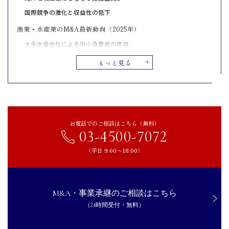
国際競争の激化と収益性の低下
漁業・水産業のM&A最新動向（2025年）
大手水産会社による中小漁業者の買収
異業種からの参入と垂直統合
もっと見る
海外展開を見据えた国際的なM&A
漁業経営者がM&Aで売却するメリット
後継者問題の解決
売上拡大と収益安定化
お電話でのご相談はこちら（無料）
03-4500-7072
経営者の個人保証・リスク負担からの解放
漁業経営者がM&Aで売却するデメリット
（平日 9:00〜18:00）
地域漁業組合との関係性変化
伝統的な漁法や独自技術が失われるリスク
M&A・事業承継のご相談はこちら
漁業経営者がM&Aで売却を成功させるためのポイント
（24時間受付・無料）
漁業権の移転条件を確認する
漁獲データや取引先情報を整理する