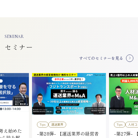
SEMINAR
セミナー
すべてのセミナーを見る
Tips
運送業界
Tips
人材コ
を考え始めた
-第28弾- 【運送業界の経営者
-第27弾- 
から読み解