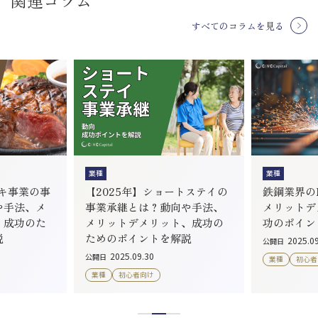
すべてのコラムを見る
業種
業種
ーキ事業の事
【2025年】ショートステイの
鉄鋼業界のM
や手法、メ
事業承継とは？動向や手法、
メリットデ
、成功のた
メリットデメリット、成功の
功のポイン
説
ためのポイントを解説
2025.0
公開日
2025.09.30
公開日
業種
初心者
業種
初心者向け