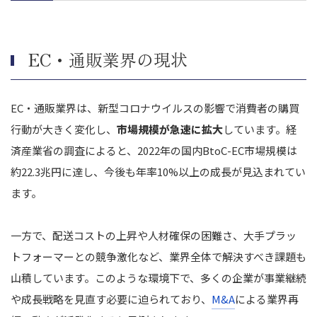
【買い手】EC・通販事業でM&Aをするメリット・デメリット
EC・通販業界がM&Aを成功させるためのポイント
EC・通販業界の現状
営業利益率の向上
オペレーション体制の整備
独自のブランド力や専門性の確立
EC・通販業界は、新型コロナウイルスの影響で消費者の購買
EC・通販業界のM&A事例
行動が大きく変化し、
市場規模が急速に拡大
しています。経
プライムダイレクトによるフローラ・ハウスのM&A
済産業省の調査によると、2022年の国内BtoC-EC市場規模は
BASEによるEストアーのM&A
約22.3兆円に達し、今後も年率10%以上の成長が見込まれてい
スマレジによるネットショップ支援室のM&A
ます。
まとめ｜EC業界のM＆A動向を押さえM&Aを成功させましょう
一方で、配送コストの上昇や人材確保の困難さ、大手プラッ
トフォーマーとの競争激化など、業界全体で解決すべき課題も
山積しています。このような環境下で、多くの企業が事業継続
や成長戦略を見直す必要に迫られており、
M&A
による業界再