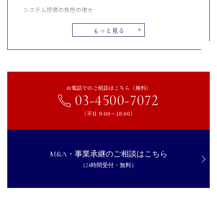
システム投資の負担の増大
在庫管理の最適化
もっと見る
環境負荷への配慮
EC・通販業界におけるM&Aの特徴
業界再編の動き
異業種からの参入状況
お電話でのご相談はこちら（無料）
03-4500-7072
売却時の企業価値評価ポイント
（平日 9:00〜18:00）
【売り手】EC・通販事業がM&Aを実施するメリット
事業価値に見合った適正な対価を得られる
経営者の精神的な負担を軽減できる
M&A・事業承継のご相談はこちら
ブランドを存続させることができる
（24時間受付・無料）
【売り手】EC・通販事業のM&Aにおけるデメリット
ブランドイメージの維持が難しい場合がある
中核社員の離職リスクが高まる
デジタルスキルの差による軋轢が生じる場合がある