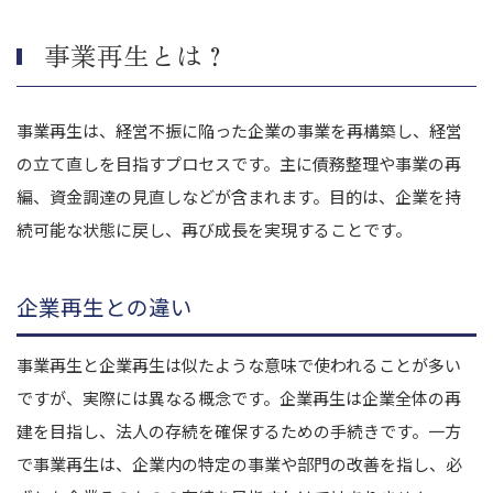
専門家と連携し適切なアドバイスを受ける
従業員や取引先との信頼関係を維持する
事業再生とは？
実現可能な事業再生計画を策定する
コスト削減と収益改善を並行して進める
事業再生は、経営不振に陥った企業の事業を再構築し、経営
事業再生後の持続的な成長戦略を構築する
の立て直しを目指すプロセスです。主に債務整理や事業の再
まとめ｜専門家の力を借りて効率的な事業再生を
編、資金調達の見直しなどが含まれます。目的は、企業を持
続可能な状態に戻し、再び成長を実現することです。
企業再生との違い
事業再生と企業再生は似たような意味で使われることが多い
ですが、実際には異なる概念です。企業再生は企業全体の再
建を目指し、法人の存続を確保するための手続きです。一方
で事業再生は、企業内の特定の事業や部門の改善を指し、必