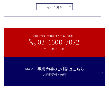
事業再生の流れ
もっと見る
現状分析と課題の明確化を行う
事業再生計画の策定を行う
関係者への説明を実施する
資金調達とコスト削減を計画する
お電話でのご相談はこちら（無料）
業務改善と収益向上に向けた取り組みを行う
03-4500-7072
モニタリングと継続的な改善を行う
（平日 9:00〜18:00）
事業再生に活用できる補助金や融資制度
事業再構築補助金
ものづくり・商業・サービス生産性向上促進補助金
M&A・事業承継のご相談はこちら
小規模事業者持続化補助金
（24時間受付・無料）
IT導入補助金
事業再生・企業再建支援資金
事業再生を成功させるためのポイント
早期に経営課題を把握し迅速に対応する