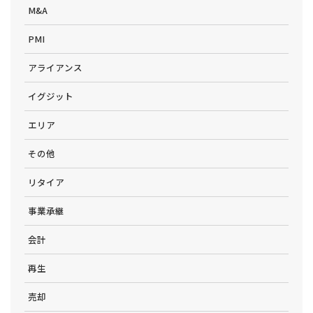
M&A
PMI
アライアンス
イグジット
エリア
その他
リタイア
事業承継
会計
再生
売却