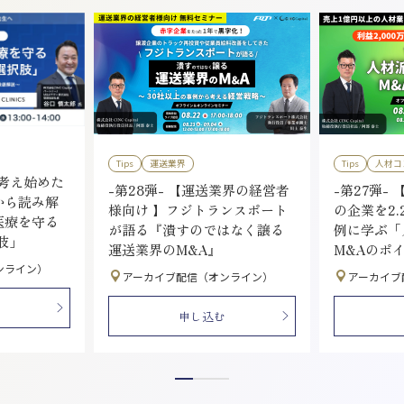
Tips
運送業界
Tips
人材コ
を考え始めた
-第28弾- 【運送業界の経営者
-第27弾- 
から読み解
様向け 】フジトランスポート
の企業を2.
医療を守る
が語る『潰すのではなく譲る
例に学ぶ「
肢」
運送業界のM&A』
M&Aのポ
ンライン）
アーカイブ配信（オンライン）
アーカイブ
申し込む