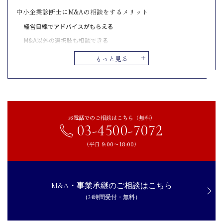
中小企業診断士にM&Aの相談をするメリット
経営目線でアドバイスがもらえる
M&A以外の選択肢も相談できる
中小企業診断士にM&Aの相談をするデメリット
もっと見る
M&Aの買い手・売り手を直接マッチングする機能はない
M&Aの交渉や契約手続きは専門外となる
M&Aを推進する意欲は仲介会社より弱い
まとめ｜中小企業診断士の役割を理解し、適切な相談相手の選択
お電話でのご相談はこちら（無料）
を
03-4500-7072
（平日 9:00〜18:00）
M&A・事業承継のご相談はこちら
（24時間受付・無料）