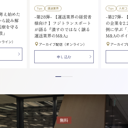
Tips
運送業界
Tips
人材コ
を考え始めた
-第28弾- 【運送業界の経営者
-第27弾- 
から読み解
様向け 】フジトランスポート
の企業を2.
医療を守る
が語る『潰すのではなく譲る
例に学ぶ「
肢」
運送業界のM&A』
M&Aのポ
ンライン）
アーカイブ配信（オンライン）
アーカイブ
申し込む
無料