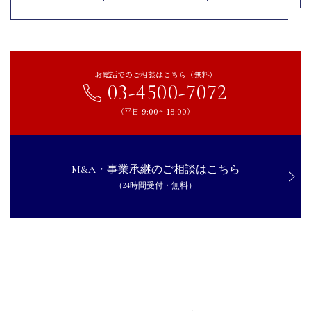
M&Aに強い法律事務所を選ぶときのポイント
M&Aの実績や専門チームの有無を確認する
業種や取引規模に応じた対応力があるかを見る
お電話でのご相談はこちら（無料）
コミュニケーションのスムーズさや対応スピードも重視する
03-4500-7072
法律事務所にM&Aに関する依頼する際の注意点
（平日 9:00〜18:00）
費用体系や報酬条件を事前に明確に確認する
担当弁護士の経験や専門性を確認する
守秘義務や情報管理体制の有無を確認する
M&A・事業承継のご相談はこちら
まとめ｜M&A全体のプロセス最適化のため、M&A仲介会社も活
（24時間受付・無料）
用を