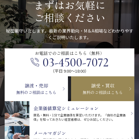
まずはお気軽に
ご相談ください
秘密厳守いたします。最新の業界動向・M＆A相場などわかりやす
くご説明いたします。
お電話での
ご相談はこちら（無料）
03-4500-7072
（平日 9:00〜18:00）
譲渡・売却
譲受・買収
無料のご相談はこちら
無料のご相談はこちら
企業価値算定シミュレーション
匿名・無料・1分で企業価値を算定いただけます。
「自社の企業価
値」を知っておきたい経営者様は、
ぜひお試しください。
メールマガジン