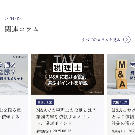
OTHERS
関連コラム
すべてのコラムを見る
支援 / 士業
支援 / 士業
士を頼る重
M&Aでの税理士の役割とは？
M&Aにお
や依頼する
業務内容や依頼するメリッ
とは？依頼
ト、選ぶポイント
談先の選び
2025.06.26
202
最終更新日
最終更新日