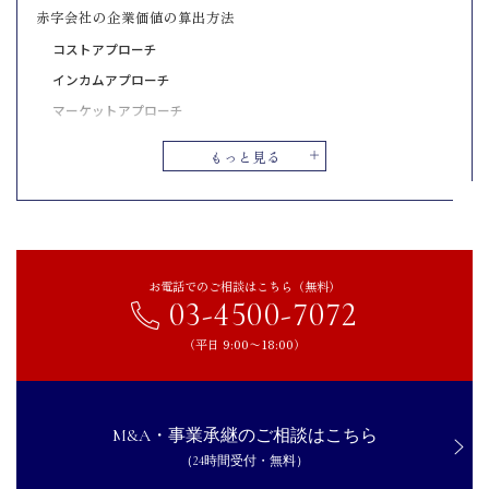
赤字会社の企業価値の算出方法
コストアプローチ
インカムアプローチ
マーケットアプローチ
赤字会社の売却を成功させるポイント
もっと見る
赤字理由の分析
売却までに業績の改善
売却条件の妥協
他社と差別化でアピール
お電話でのご相談はこちら（無料）
シナジー効果が期待できる買い手の選択
03-4500-7072
適切なタイミングでの売却
（平日 9:00〜18:00）
信頼できるM&A仲介会社への相談
まとめ｜成功のポイントを理解し赤字会社の売却検討を
M&A・事業承継のご相談はこちら
（24時間受付・無料）