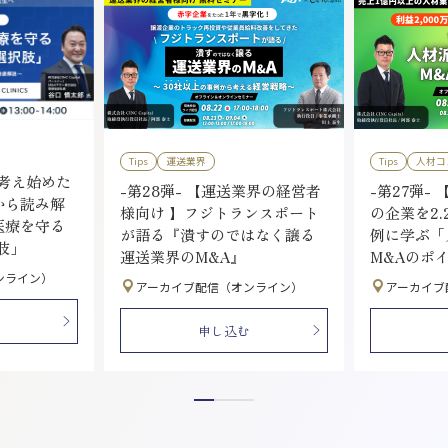
Tips
運送業界
Tips
人材コ
を考え始めた
-第28弾- 【運送業界の経営者
-第27弾- 
から読み解
様向け 】フジトランスポート
の企業を2.
医療を守る
が語る『潰すのではなく譲る
例に学ぶ「
肢」
運送業界のM&A』
M&Aのポ
ンライン）
アーカイブ配信（オンライン）
アーカイブ
申し込む