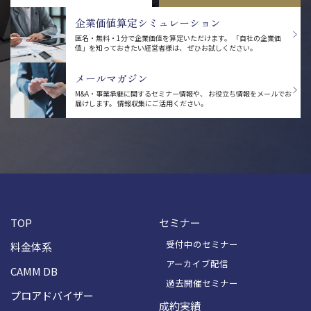
企業価値算定シミュレーション
匿名・無料・1分で企業価値を算定いただけます。
「自社の企業価
値」を知っておきたい経営者様は、
ぜひお試しください。
メールマガジン
M&A・事業承継に関するセミナー情報や、
お役立ち情報をメールでお
届けします。
情報収集にご活用ください。
TOP
セミナー
受付中のセミナー
料金体系
アーカイブ配信
CAMM DB
過去開催セミナー
プロアドバイザー
成約実績