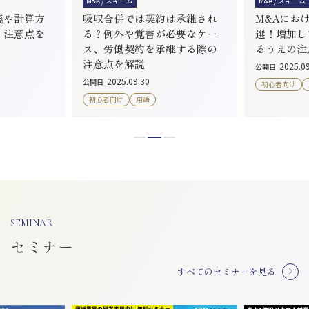
M&A / スキーム
M&A / スキーム
義や計算方
吸収合併では契約は承継され
M&Aにお
、注意点を
る？例外や覚書が必要なケー
選！増加し
ス、労働契約を承継する際の
るうえの注
注意点を解説
2025.0
公開日
2025.09.30
公開日
初心者向け
初心者向け
用語
SEMINAR
セミナー
すべてのセミナーを見る