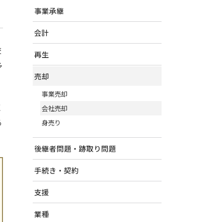
事業承継
会計
交
再生
多
売却
事業売却
く
会社売却
る
身売り
後継者問題・跡取り問題
手続き・契約
支援
業種