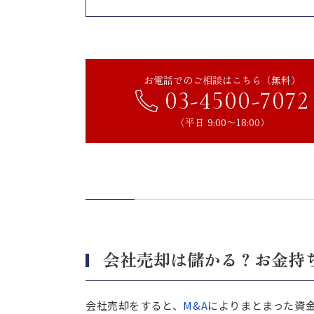
会社売却を成功させるためのポ
企業価値を高めてできるだけ高く売
適切な買い手を見つけて有利な条件
お電話でのご相談はこちら（無料）
売却後の税金対策を計画して手元に
03-4500-7072
まとめ｜企業の魅力を高め、売
（平日 9:00〜18:00）
会社売却は儲かる？お金持
会社売却をすると、
M&A
によりまとまった資