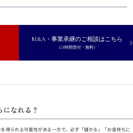
イント
却する準備をする
で交渉を進める
残る金額を最大化する
M&A・事業承継のご相談はこちら
却益の最大化を目指しましょう
（24時間受付・無料）
ちになれる？
金を得られる可能性がある一方で、必ず「儲かる」「お金持ちに