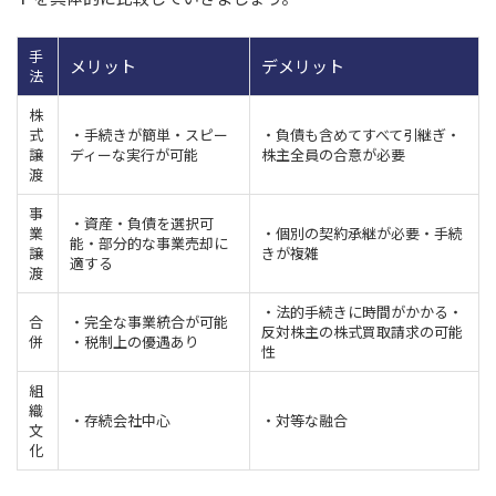
手
メリット
デメリット
法
株
式
・手続きが簡単・スピー
・負債も含めてすべて引継ぎ・
譲
ディーな実行が可能
株主全員の合意が必要
渡
事
・資産・負債を選択可
業
・個別の契約承継が必要・手続
能・部分的な事業売却に
譲
きが複雑
適する
渡
・法的手続きに時間がかかる・
合
・完全な事業統合が可能
反対株主の株式買取請求の可能
併
・税制上の優遇あり
性
組
織
・存続会社中心
・対等な融合
文
化