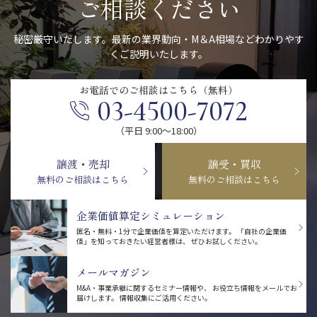
ご相談ください
秘密厳守いたします。最新の業界動向・M＆A相場などわかりやす
くご説明いたします。
お電話での
ご相談はこちら（無料）
03-4500-7072
（平日 9:00〜18:00）
譲渡・売却
譲受・買収
無料のご相談はこちら
無料のご相談はこちら
企業価値算定シミュレーション
匿名・無料・1分で企業価値を算定いただけます。
「自社の企業価
値」を知っておきたい経営者様は、
ぜひお試しください。
メールマガジン
M&A・事業承継に関するセミナー情報や、
お役立ち情報をメールでお
届けします。
情報収集にご活用ください。