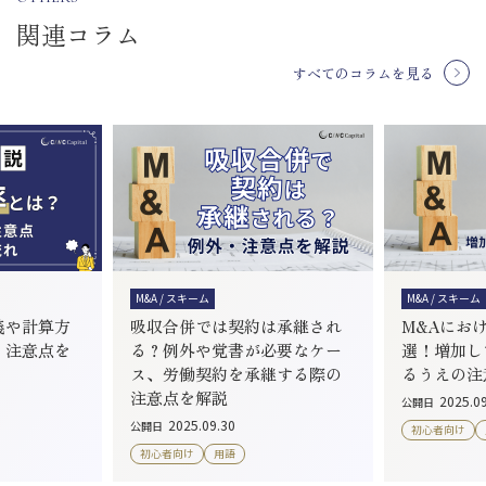
関連コラム
すべてのコラムを見る
M&A / スキーム
M&A / スキーム
義や計算方
吸収合併では契約は承継され
M&Aにお
、注意点を
る？例外や覚書が必要なケー
選！増加し
ス、労働契約を承継する際の
るうえの注
注意点を解説
2025.0
公開日
2025.09.30
公開日
初心者向け
初心者向け
用語