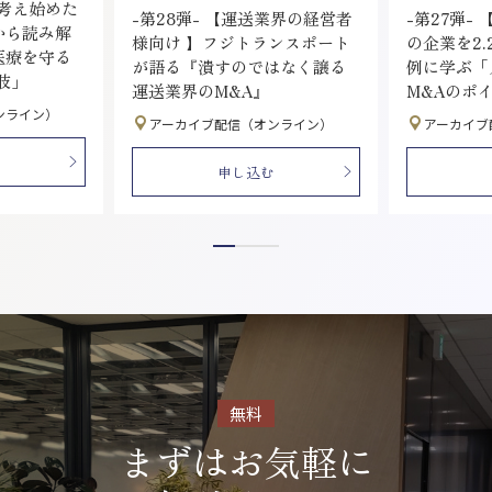
を考え始めた
-第28弾- 【運送業界の経営者
-第27弾- 
から読み解
様向け 】フジトランスポート
の企業を2.
医療を守る
が語る『潰すのではなく譲る
例に学ぶ「
肢」
運送業界のM&A』
M&Aのポ
ンライン）
アーカイブ配信（オンライン）
アーカイブ
申し込む
無料
まずはお気軽に