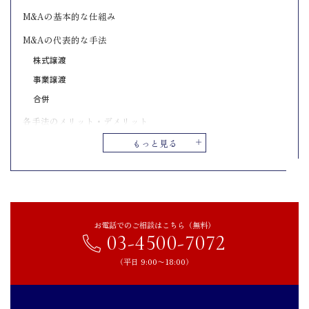
M&Aの基本的な仕組み
M&Aの代表的な手法
株式譲渡
事業譲渡
合併
各手法のメリット・デメリット
もっと見る
自社に合った方法の選び方
M&Aの目的を明確にする
実現したいスケジュール感を決める
まとめ｜目的に応じて適切なM&Aの種類を選択しよう
お電話でのご相談はこちら（無料）
03-4500-7072
（平日 9:00〜18:00）