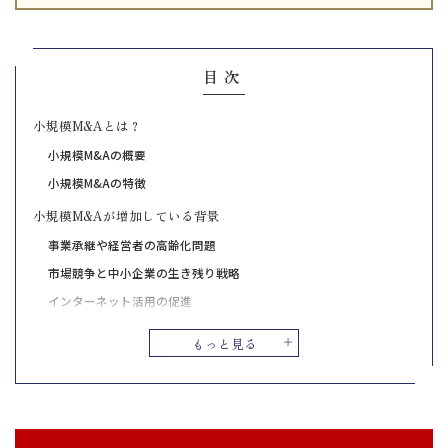
目次
小規模M&Aとは？
小規模M&Aの概要
小規模M&Aの特徴
小規模M&Aが増加している背景
事業承継や経営者の高齢化問題
市場競争と中小企業の生き残り戦略
インターネット活用の促進
小規模M&Aのメリットとリスク
もっと見る
小規模M&Aのメリット
小規模M&Aのリスク
小規模M&Aの依頼先