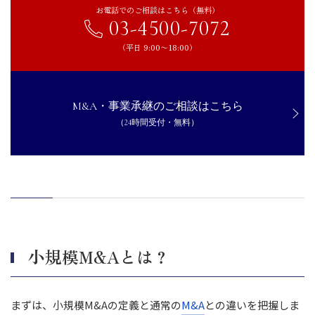
M&A仲介会社
お電話でのご相談はこちら（無料）
03-4500-7072
M&Aマッチングプラットフォーム
士業
（平日 9:00〜18:00）
事業承継･引継ぎ支援センターや商工会議所
小規模M&Aの進め方と基本プロセス
M&A・事業承継のご相談はこちら
準備段階で押さえるべきポイント
（24時間受付・無料）
マッチング・交渉段階で押さえるべきポイント
クロージング段階で押さえるべきポイント
小規模M&Aの成功事例と失敗事例
成功事例
失敗事例
まとめ｜小規模M&Aを理解し、適切なパートナーと成功させまし
ょう
小規模M&Aとは？
まずは、小規模M&Aの定義と通常の
M&A
との違いを把握しま