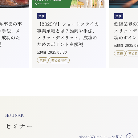
業種
業種
ーキ事業の事
【2025年】ショートステイの
鉄鋼業界のM
や手法、メ
事業承継とは？動向や手法、
メリットデ
、成功のた
メリットデメリット、成功の
功のポイン
説
ためのポイントを解説
2025.0
公開日
2025.09.30
公開日
業種
初心者
業種
初心者向け
SEMINAR
セミナー
すべてのセミナーを見る