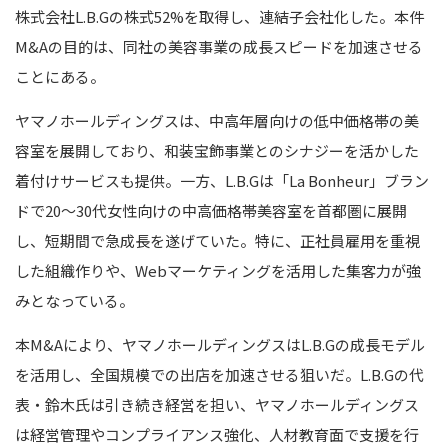
株式会社L.B.Gの株式52%を取得し、連結子会社化した。本件
M&Aの目的は、同社の美容事業の成長スピードを加速させる
ことにある。
ヤマノホールディングスは、中高年層向けの低中価格帯の美
容室を展開しており、和装宝飾事業とのシナジーを活かした
着付けサービスも提供。一方、L.B.Gは「La Bonheur」ブラン
ドで20〜30代女性向けの中高価格帯美容室を首都圏に展開
し、短期間で急成長を遂げていた。特に、正社員雇用を重視
した組織作りや、Webマーケティングを活用した集客力が強
みとなっている。
本M&Aにより、ヤマノホールディングスはL.B.Gの成長モデル
を活用し、全国規模での出店を加速させる狙いだ。L.B.Gの代
表・鈴木氏は引き続き経営を担い、ヤマノホールディングス
は経営管理やコンプライアンス強化、人材教育面で支援を行