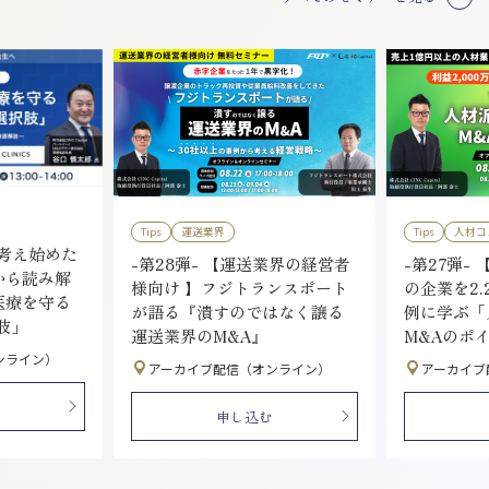
Tips
運送業界
Tips
人材コ
を考え始めた
-第28弾- 【運送業界の経営者
-第27弾- 
から読み解
様向け 】フジトランスポート
の企業を2.
医療を守る
が語る『潰すのではなく譲る
例に学ぶ「
肢」
運送業界のM&A』
M&Aのポ
ンライン）
アーカイブ配信（オンライン）
アーカイブ
申し込む