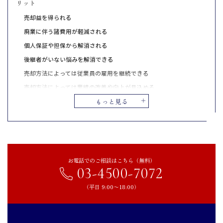
リット
売却益を得られる
廃業に伴う諸費用が軽減される
個人保証や担保から解消される
後継者がいない悩みを解消できる
売却方法によっては従業員の雇用を継続できる
売却方法によっては業績の改善や向上が見込める
もっと見る
サロンを売却する主な方法
居抜きで売買
M&A
サロンを高値で売却するポイント
お電話でのご相談はこちら（無料）
今後の収益性を示す
03-4500-7072
サロンの強みを明確化する
（平日 9:00〜18:00）
M&A仲介会社へ相談する
サロンのM&A事例
株式会社シェアリング・ビューティーによる株式会社FERIAのM&A