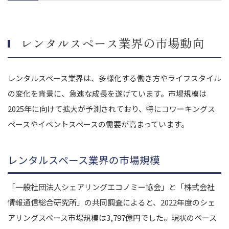
レンタルスペース業界（業種や業界）のM&A事例
株式会社 スペースマーケッ トによる株式会社スペースモールのM&A
レンタルスペース業界の市場動向
エリアリンク株式会社による株式会社LIFULL SPACEのM&A
株式会社あどばるによる
まとめ｜レンタルスペース業界のM&A動向を押さえてM&Aを成
レンタルスペース業界は、多様化する働き方やライフスタイル
功させましょう
の変化を背景に、急速な成長を遂げています。市場規模は
2025年に向けて拡大が予測されており、特にコワーキングス
ペースやイベントスペースの需要が高まっています。
レンタルスペース業界の市場規模
「一般社団法人シェアリングエコノミー協会」と「株式会社
情報通信総合研究所」の共同調査によると、2022年度のシェ
アリングスペース市場規模は3,797億円でした。現状のペース