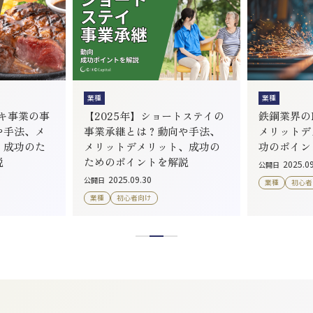
業種
業種
ーキ事業の事
【2025年】ショートステイの
鉄鋼業界のM
や手法、メ
事業承継とは？動向や手法、
メリットデ
、成功のた
メリットデメリット、成功の
功のポイン
説
ためのポイントを解説
2025.0
公開日
2025.09.30
公開日
業種
初心者
業種
初心者向け