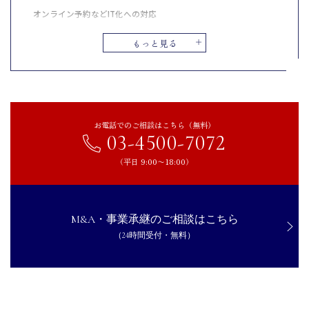
オンライン予約などIT化への対応
レンタルスペース業界のM&A最新動向（2025年）
もっと見る
M&Aは増加傾向
地域別のM&A動向の違い
レンタルスペース業がM&Aをするメリット
事業承継の実現
お電話でのご相談はこちら（無料）
03-4500-7072
新規参入時のコスト軽減
資金調達の実施
（平日 9:00〜18:00）
レンタルスペース業がM&Aをするデメリット
希望額での売却が難しい
M&A・事業承継のご相談はこちら
デューデリジェンスへの丁寧な対応が必要
（24時間受付・無料）
レンタルスペース業のM&Aを成功させるためのポイント
M&Aの目的の明確化
デューデリジェンスの徹底
専門家への相談