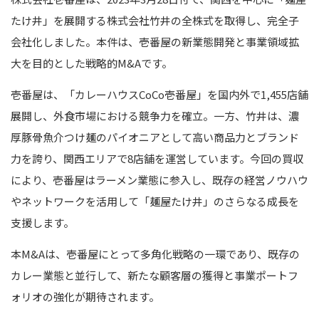
たけ井」を展開する株式会社竹井の全株式を取得し、完全子
会社化しました。本件は、壱番屋の新業態開発と事業領域拡
大を目的とした戦略的M&Aです。
壱番屋は、「カレーハウスCoCo壱番屋」を国内外で1,455店舗
展開し、外食市場における競争力を確立。一方、竹井は、濃
厚豚骨魚介つけ麺のパイオニアとして高い商品力とブランド
力を誇り、関西エリアで8店舗を運営しています。今回の買収
により、壱番屋はラーメン業態に参入し、既存の経営ノウハウ
やネットワークを活用して「麺屋たけ井」のさらなる成長を
支援します。
本M&Aは、壱番屋にとって多角化戦略の一環であり、既存の
カレー業態と並行して、新たな顧客層の獲得と事業ポートフ
ォリオの強化が期待されます。