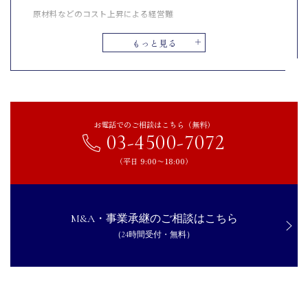
原材料などのコスト上昇による経営難
ニーズの多様化への対応
もっと見る
ラーメン屋がM&Aをするメリット
【売り手】経営問題の解決
【売り手】従業員の雇用確保
【買い手】屋号の承継
お電話でのご相談はこちら（無料）
【買い手】新事業への参入
03-4500-7072
ラーメン屋がM&Aをするデメリット
（平日 9:00〜18:00）
【売り手】小・中規模店舗の場合は買い手が見つかりにくい
【売り手・買い手】店舗独自の味を引き継げない可能性がある
ラーメン業界のM&A相場は？
M&A・事業承継のご相談はこちら
（24時間受付・無料）
ラーメン屋がM&Aを成功させるためのポイント
他店にはない自店舗の強みや魅力を明確にする
従業員や顧客への報告は売却成立まで控える
ラーメン業界のM&Aに詳しい専門家に相談する