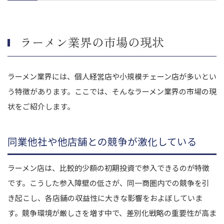
ラーメン屋のM&A事例
株式会社フルキャストホールディングスによる株式会社グロービー
トのM&A
ラーメン業界の市場の現状
株式会社壱番屋による株式会社竹井のM&A
株式会社イートアンドホールディングスによる株式会社一品香およ
び有限会社一品香フーズのM&A
ラーメン業界には、個人経営店や小規模チェーン店が多いとい
株式会社雪村による株式会社ゆきむら亭エフシー本部のM&A
う特徴があります。ここでは、そんなラーメン業界の市場の現
株式会社鉄人化計画による株式会社直久のM&A
状をご紹介します。
まとめ｜ラーメン業界のM&A動向を押さえてM&Aを成功させま
しょう
同業他社や他店舗との競争が激化している
ラーメン店は、比較的少額の初期投資で参入できるのが特徴
です。こうした参入障壁の低さが、同一商圏内での競争を引
き起こし、各店舗の収益性に大きな影響をおよぼしていま
す。競争環境が厳しさを増す中で、差別化戦略の重要性が高ま