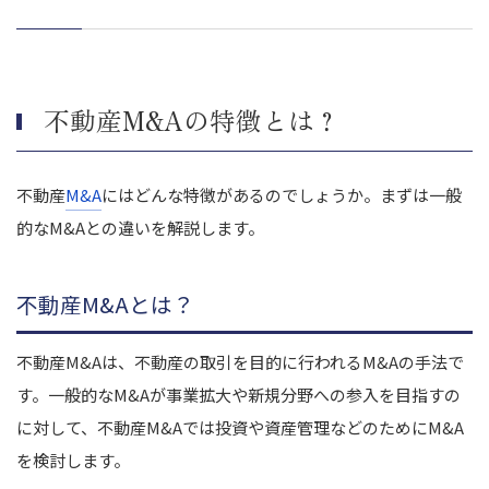
ランディックスによるリンネの完全子会社化
株式会社AVANTIAによるドリームホームグループのM&A
GA technologiesによるマーキュリーリアルテックイノベーターの
M&A
不動産M&Aの特徴とは？
まとめ｜正しい知識と戦略を持って不動産M&Aを成功させよう
不動産
M&A
にはどんな特徴があるのでしょうか。まずは一般
的なM&Aとの違いを解説します。
不動産M&Aとは？
不動産M&Aは、不動産の取引を目的に行われるM&Aの手法で
す。一般的なM&Aが事業拡大や新規分野への参入を目指すの
に対して、不動産M&Aでは投資や資産管理などのためにM&A
を検討します。