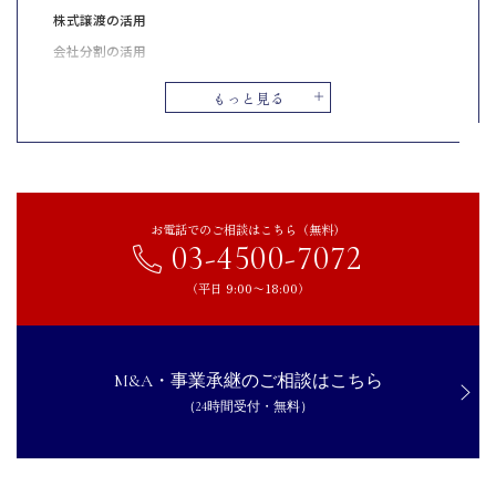
株式譲渡の活用
会社分割の活用
不動産M&Aと不動産売買はどちらが有利？
もっと見る
【売り手側】不動産M&Aのメリット・デメリット
売り手側のメリット
売り手側のデメリット
【買い手側】不動産M&Aのメリット・デメリット
お電話でのご相談はこちら（無料）
03-4500-7072
買い手側のメリット
買い手側のデメリット
（平日 9:00〜18:00）
不動産M&Aにおける税金面の留意点
株式譲渡による不動産M&Aに課される税金
M&A・事業承継のご相談はこちら
会社分割を用いた不動産M&Aに課される税金
（24時間受付・無料）
短期所有土地の譲渡と見なされた場合
税負担を軽減するには？
不動産のM&A事例