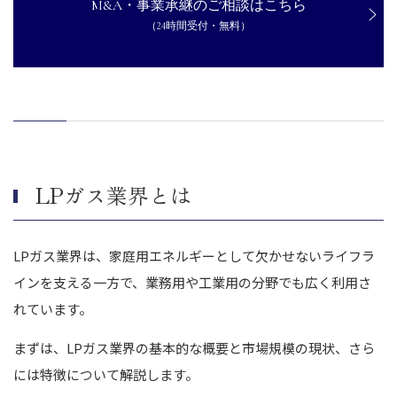
M&A・事業承継のご相談はこちら
伊藤忠エネクスによるWP Energy Public Company Limitedへの資
本参加
（24時間受付・無料）
日本瓦斯株式会社による有限会社秋山商店のM&A
株式会社TOKAIホールディングスによる株式会社フジプロのM&A
まとめ｜LPガス業界の動向に注意してM&Aを上手く活用する
LPガス業界とは
LPガス業界は、家庭用エネルギーとして欠かせないライフラ
インを支える一方で、業務用や工業用の分野でも広く利用さ
れています。
まずは、LPガス業界の基本的な概要と市場規模の現状、さら
には特徴について解説します。