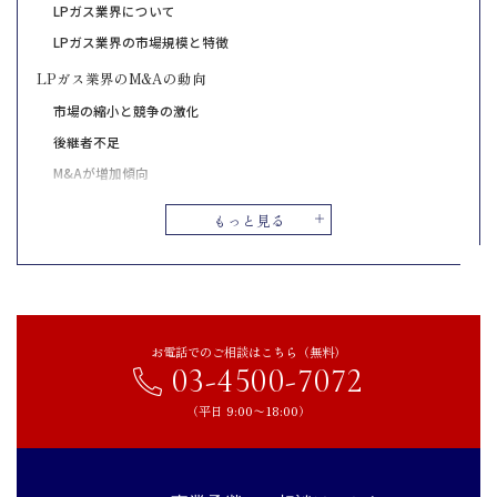
LPガス業界について
LPガス業界の市場規模と特徴
LPガス業界のM&Aの動向
市場の縮小と競争の激化
後継者不足
M&Aが増加傾向
LPガス業界のM&A売却相場と手法
もっと見る
LPガス業界のM&Aの売却相場
LPガス業界のM&A手法
LPガスM&Aの売り手側のメリット
従業員の雇用継続
お電話でのご相談はこちら（無料）
03-4500-7072
後継者問題の解消
売却利益の獲得
（平日 9:00〜18:00）
個人保証・担保の解消
LPガス業界のM&Aの事例